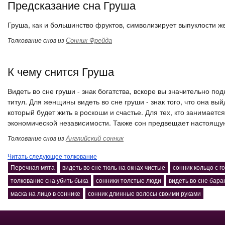
Предсказание сна Груша
Груша, как и большинство фруктов, символизирует выпуклости же
Сонник Фрейда
Толкование снов из
К чему снится Груша
Видеть во сне груши - знак богатства, вскоре вы значительно 
титул. Для женщины видеть во сне груши - знак того, что она в
который будет жить в роскоши и счастье. Для тех, кто занимается
экономической независимости. Также сон предвещает настоящую
Английский сонник
Толкование снов из
Читать следующее толкование
Перечная мята
видеть во сне тюль на окнах чистые
сонник кольцо с 
толкование сна убить быка
сонники толстые люди
видеть во сне бара
маска на лицо в соннике
сонник длинные волосы своими руками