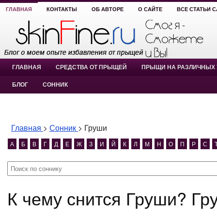
ГЛАВНАЯ
КОНТАКТЫ
ОБ АВТОРЕ
О САЙТЕ
ВСЕ СТАТЬИ 
ГЛАВНАЯ
СРЕДСТВА ОТ ПРЫЩЕЙ
ПРЫЩИ НА РАЗЛИЧНЫХ 
БЛОГ
СОННИК
Главная
>
Сонник
>
Груши
А
Б
В
Г
Д
Е
Ж
З
И
Й
К
Л
М
Н
О
П
Р
С
К чему снится Груши? Гр