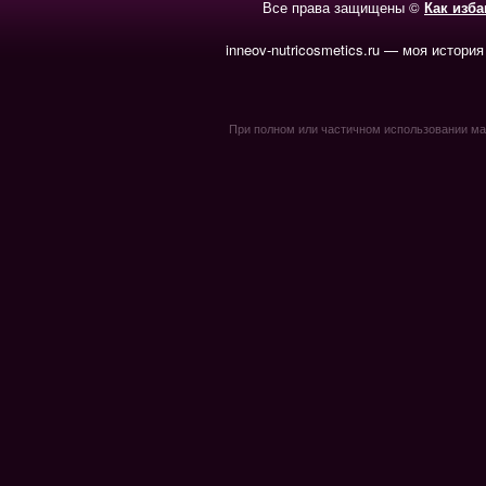
Все права защищены ©
Как изб
inneov-nutricosmetics.ru — моя история
При полном или частичном использовании мате