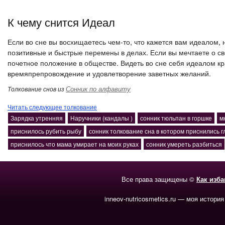
К чему снится Идеал
Если во сне вы восхищаетесь чем-то, что кажется вам идеалом,
позитивные и быстрые перемены в делах. Если вы мечтаете о с
почетное положение в обществе. Видеть во сне себя идеалом кр
времяпрепровождение и удовлетворение заветных желаний.
Сонник по алфавиту
Толкование снов из
Читать следующее толкование
Зарядка утренняя
Наручники (кандалы )
сонник тюльпан в горшке
м
приснилось рубить рыбу
сонник толкование сна в котором приснились 
приснилось что мама умирает на моих руках
сонник умереть разбиться
Все права защищены ©
Как изб
inneov-nutricosmetics.ru — моя история