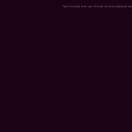
При полном или частичном использовании мате