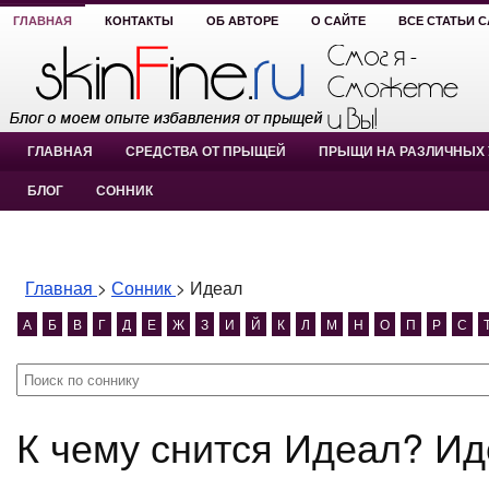
ГЛАВНАЯ
КОНТАКТЫ
ОБ АВТОРЕ
О САЙТЕ
ВСЕ СТАТЬИ 
ГЛАВНАЯ
СРЕДСТВА ОТ ПРЫЩЕЙ
ПРЫЩИ НА РАЗЛИЧНЫХ 
БЛОГ
СОННИК
Главная
>
Сонник
>
Идеал
А
Б
В
Г
Д
Е
Ж
З
И
Й
К
Л
М
Н
О
П
Р
С
К чему снится Идеал? И