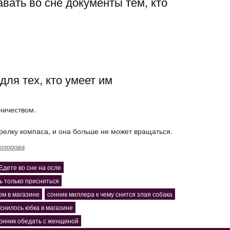
вать во сне документы тем, кто
для тех, кто умеет им
ничеством.
трелку компаса, и она больше не может вращаться.
озорова
Едете во сне на осле
ь только присниться
ом в магазине
сонник миллера к чему снится злая собака
снилось юбка в магазине
онник обедать с женщиной