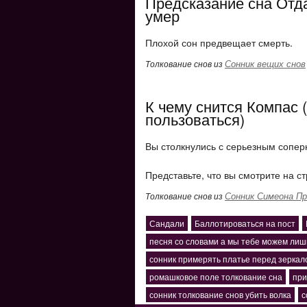
Предсказание сна Отда
умер
Плохой сон предвещает смерть.
Сонник вещих снов
Толкование снов из
К чему снится Компас (
пользоваться)
Вы столкнулись с серьезным сопер
Представьте, что вы смотрите на с
Сонник Симеона Пр
Толкование снов из
Сандали
Баллотироваться на пост
песня со словами а мы тебе можем лиш
сонник примерять платье перед зеркал
ромашковое поле толкование сна
при
сонник толкование снов убить волка
с