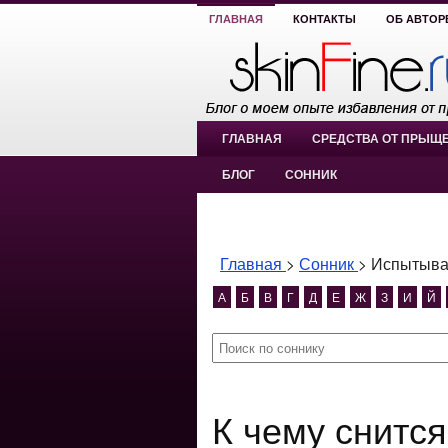
ГЛАВНАЯ
КОНТАКТЫ
ОБ АВТОР
ГЛАВНАЯ
СРЕДСТВА ОТ ПРЫЩ
БЛОГ
СОННИК
Главная
>
Сонник
>
Испытыват
А
Б
В
Г
Д
Е
Ж
З
И
Й
К чему снится Испытывать кого?