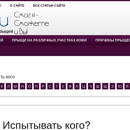
Е
О САЙТЕ
ВСЕ СТАТЬИ САЙТА
ЕЙ
ПРЫЩИ НА РАЗЛИЧНЫХ УЧАСТКАХ КОЖИ
ПРИЧИНЫ ПРЫЩЕ
ь кого
К
Л
М
Н
О
П
Р
С
Т
У
Ф
Х
Ц
Ч
Ш
Щ
Э
Ю
Я