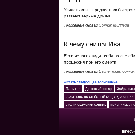
Увидеть ивы - предвестник быстрог
развеют верные друзья
Сонник Миллера
Толкование снов из
К чему снится Ива
Если человек видит себя во сне сб
процессия при его смерти.
Египетский сонник
Толкование снов из
Читать следующее толкование
Палитра
Дешевый товар
Забраться
если приснился белый медведь сонник
стол и скамейки сонник
приснилась п
В
inneov