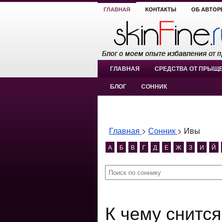
ГЛАВНАЯ
КОНТАКТЫ
ОБ АВТОР
ГЛАВНАЯ
СРЕДСТВА ОТ ПРЫЩ
БЛОГ
СОННИК
Главная
>
Сонник
>
Ивы
А
Б
В
Г
Д
Е
Ж
З
И
Й
К чему снит