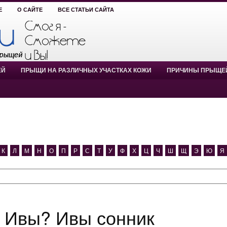
Е
О САЙТЕ
ВСЕ СТАТЬИ САЙТА
ЕЙ
ПРЫЩИ НА РАЗЛИЧНЫХ УЧАСТКАХ КОЖИ
ПРИЧИНЫ ПРЫЩЕ
К
Л
М
Н
О
П
Р
С
Т
У
Ф
Х
Ц
Ч
Ш
Щ
Э
Ю
Я
ся Ивы? Ивы сонник