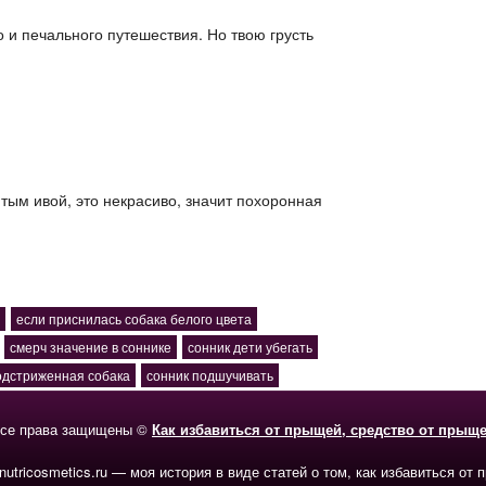
о и печального путешествия. Но твою грусть
итым ивой, это некрасиво, значит похоронная
если приснилась собака белого цвета
смерч значение в соннике
сонник дети убегать
одстриженная собака
сонник подшучивать
се права защищены ©
Как избавиться от прыщей, средство от прыщ
-nutricosmetics.ru — моя история в виде статей о том, как избавиться от 