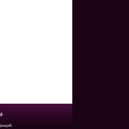
ей
прыщей.