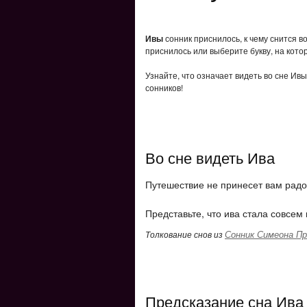
Ивы
сонник приснилось, к чему снится в
приснилось или выберите букву, на кото
Узнайте, что означает видеть во сне Ив
сонников!
Во сне видеть Ива
Путешествие не принесет вам радос
Представьте, что ива стала совсем
Сонник Симеона Пр
Толкование снов из
Предсказание сна Ива