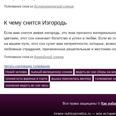
Астрологический сонник
Толкование снов из
К чему снится Изгородь
Если вам снится живая изгородь, это знак прочного материальн
цветами, этот сон означает богатство и успех в любви. Если во
на вашем пути, этот сон сулит вам неприятности, которые, возм
любовные страдания, причиненные решительным и жестоким со
Английский сонник
Толкование снов из
Читать следующее толкование
Некий человек
пьяный милиционер сонник
видеть во сне сборы на мо
сонник есть варенье в торте
крыша приснилась миллер
толкование сн
значение видеть во сне часы
Все права защищены ©
Как изб
inneov-nutricosmetics.ru — моя история