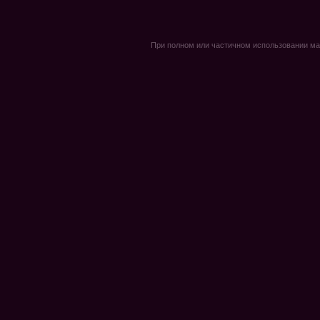
При полном или частичном использовании мате