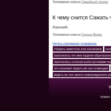
Семейный сонник
Толкование снов из
К чему снится Сажать 
Хороший.
Сонник Велес
Толкование снов из
Читать следующее толкование
Убивать животное или насекомое
сон
приснилось что мне надели обручально
приснилась соленая рыба кусочками н
что означает видеть во сне созвездия
видеть во сне своего новорожденного 
В
inneov