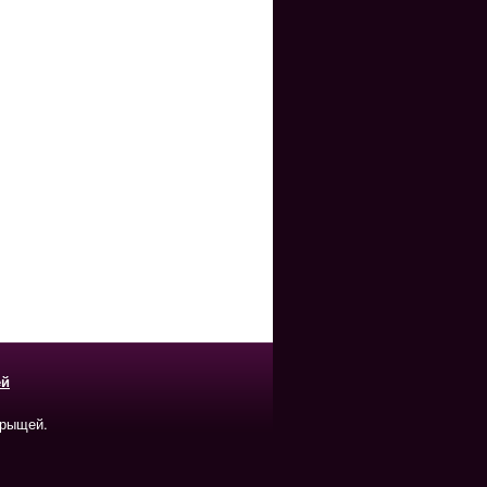
ей
прыщей.