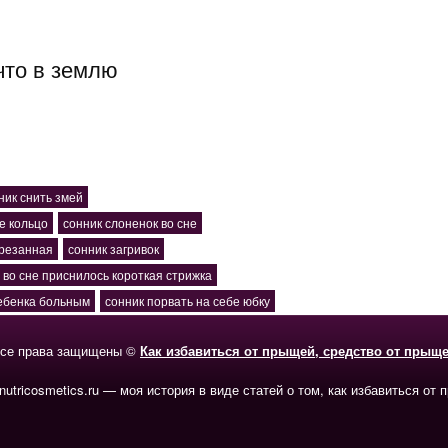
что в землю
ник снить змей
е кольцо
сонник слоненок во сне
арезанная
сонник загривок
во сне приснилось короткая стрижка
ребенка больным
сонник порвать на себе юбку
се права защищены ©
Как избавиться от прыщей, средство от прыщ
-nutricosmetics.ru — моя история в виде статей о том, как избавиться от 