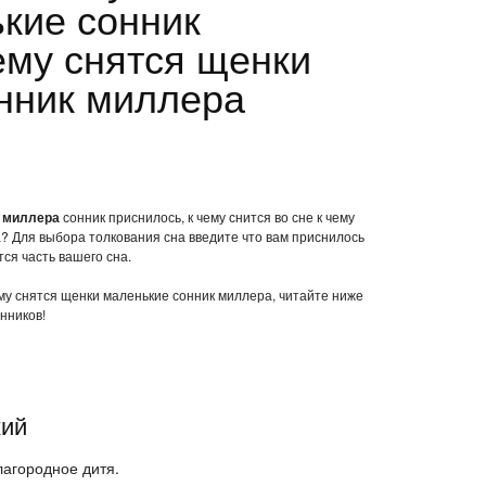
кие сонник
ему снятся щенки
нник миллера
к миллера
сонник приснилось, к чему снится во сне к чему
? Для выбора толкования сна введите что вам приснилось
ся часть вашего сна.
чему снятся щенки маленькие сонник миллера, читайте ниже
нников!
кий
лагородное дитя.