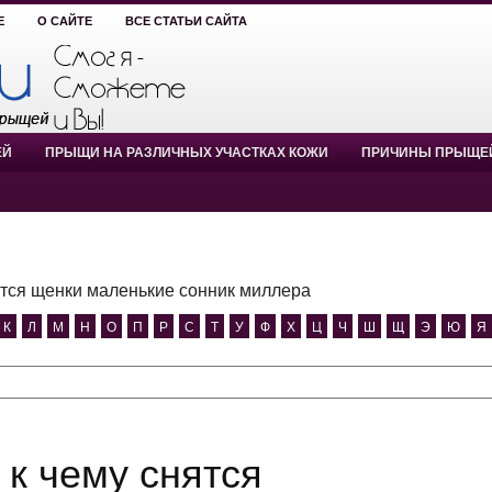
Е
О САЙТЕ
ВСЕ СТАТЬИ САЙТА
ЕЙ
ПРЫЩИ НА РАЗЛИЧНЫХ УЧАСТКАХ КОЖИ
ПРИЧИНЫ ПРЫЩЕ
ятся щенки маленькие сонник миллера
К
Л
М
Н
О
П
Р
С
Т
У
Ф
Х
Ц
Ч
Ш
Щ
Э
Ю
Я