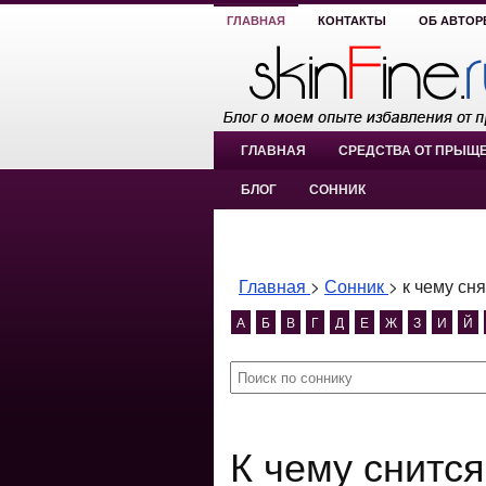
ГЛАВНАЯ
КОНТАКТЫ
ОБ АВТОР
ГЛАВНАЯ
СРЕДСТВА ОТ ПРЫЩ
БЛОГ
СОННИК
Главная
>
Сонник
>
к чему сн
А
Б
В
Г
Д
Е
Ж
З
И
Й
К чему снится к чему снятся