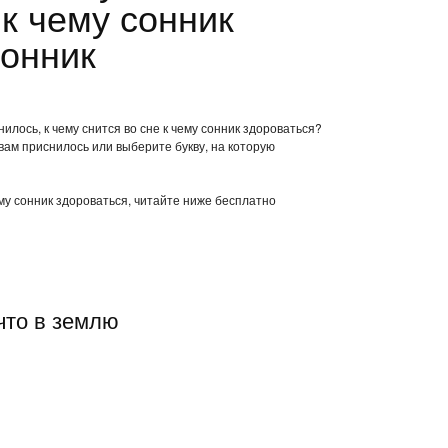
к чему сонник
сонник
илось, к чему снится во сне к чему сонник здороваться?
вам приснилось или выберите букву, на которую
ему сонник здороваться, читайте ниже бесплатно
что в землю