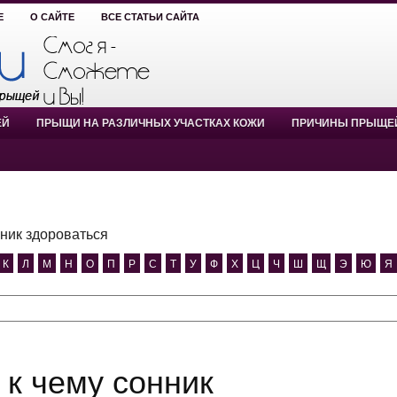
Е
О САЙТЕ
ВСЕ СТАТЬИ САЙТА
ЕЙ
ПРЫЩИ НА РАЗЛИЧНЫХ УЧАСТКАХ КОЖИ
ПРИЧИНЫ ПРЫЩЕ
нник здороваться
К
Л
М
Н
О
П
Р
С
Т
У
Ф
Х
Ц
Ч
Ш
Щ
Э
Ю
Я