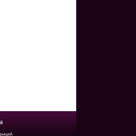
ей
прыщей.