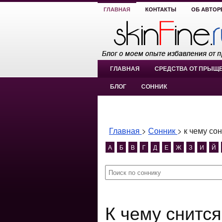
ГЛАВНАЯ
КОНТАКТЫ
ОБ АВТОР
ГЛАВНАЯ
СРЕДСТВА ОТ ПРЫЩ
БЛОГ
СОННИК
Главная
>
Сонник
>
к чему со
А
Б
В
Г
Д
Е
Ж
З
И
Й
К чему снится к чему сонник