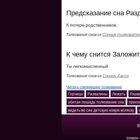
Предсказание сна Разд
К потере родственников.
Сонник толковате
Толкование снов из
К чему снится Заложить
Ты легкомысленный
Сонник Хассе
Толкование снов из
Читать следующее толкование
Горчица
Развалины
Лежать
Разв
убитая лошадь толкование сна
присн
видеть во сне детскую новую коляску
В
inneov