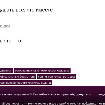
авать все, что имеете
ль снов
 что - то
иднеется
толкование сна человек кусает человека
ились грязные босые ноги
сонник солнечная вспышка
если приснилось что хомячиха родила
се права защищены ©
Как избавиться от прыщей, средство от прыщ
-nutricosmetics.ru — моя история в виде статей о том, как избавиться от 