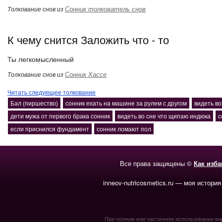
Сонник толкователь снов
Толкование снов из
К чему снится Заложить что - то
Ты легкомысленный
Сонник Хассе
Толкование снов из
Читать следующее толкование
Бал (пиршество)
сонник ехать на машине за рулем с другом
видеть во
дети мужа от первого брака сонник
видеть во сне что щипаю индюка
с
если приснился фундамент
сонник ломают пол
Все права защищены ©
Как изб
inneov-nutricosmetics.ru — моя история
При полном или частичном использовании мате