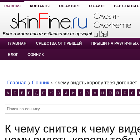
ГЛАВНАЯ
КОНТАКТЫ
ОБ АВТОРЕ
О САЙТЕ
ВСЕ СТАТЬИ 
ГЛАВНАЯ
СРЕДСТВА ОТ ПРЫЩЕЙ
ПРЫЩИ НА РАЗЛИЧНЫХ 
БЛОГ
СОННИК
Главная
>
Сонник
>
к чему видеть корову тебя догоняет
А
Б
В
Г
Д
Е
Ж
З
И
Й
К
Л
М
Н
О
П
Р
С
К чему снится к чему видеть корову тебя догоняет? к
чему видеть корову тебя 