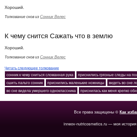
Хороший.
Сонник Велес
Толкование снов из
К чему снится Сажать что в землю
Хороший.
Сонник Велес
Толкование снов из
Читать следующее толкование
сонник к чему сниться сломанная рука
приснились грязные следы на по
сшить пальто сонник
приснились маленькие ножницы
видеть во сне л
во сне видела умершего одноклассника
приснилась как меня крепко об
Все права защищены ©
Как изб
inneov-nutricosmetics.ru — моя история