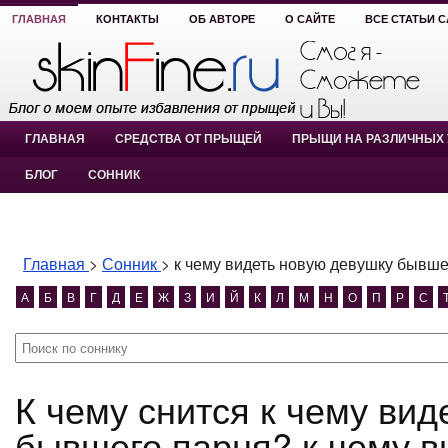
ГЛАВНАЯ
КОНТАКТЫ
ОБ АВТОРЕ
О САЙТЕ
ВСЕ СТАТЬИ 
ГЛАВНАЯ
СРЕДСТВА ОТ ПРЫЩЕЙ
ПРЫЩИ НА РАЗЛИЧНЫХ 
БЛОГ
СОННИК
Главная
>
Сонник
>
к чему видеть новую девушку бывше
А
Б
В
Г
Д
Е
Ж
З
И
Й
К
Л
М
Н
О
П
Р
С
К чему снится к чему видеть новую девушку
бывшего парня? к чему в