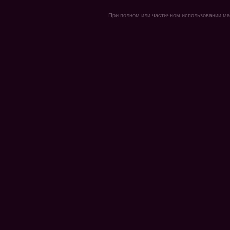
При полном или частичном использовании мате