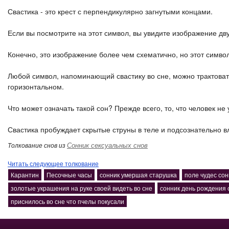
Свастика - это крест с перпендикулярно загнутыми концами.
Если вы посмотрите на этот символ, вы увидите изображение дв
Конечно, это изображение более чем схематично, но этот симво
Любой символ, напоминающий свастику во сне, можно трактовать 
горизонтальном.
Что может означать такой сон? Прежде всего, то, что человек не 
Свастика пробуждает скрытые струны в теле и подсознательно в
Сонник сексуальных снов
Толкование снов из
Читать следующее толкование
Карантин
Песочные часы
сонник умершая старушка
поле чудес сон
золотые украшения на руке своей видеть во сне
сонник день рождения 
приснилось во сне что пчелы покусали