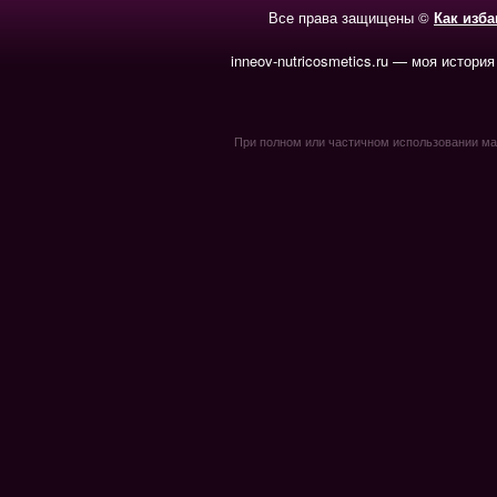
Все права защищены ©
Как изб
inneov-nutricosmetics.ru — моя история
При полном или частичном использовании мате