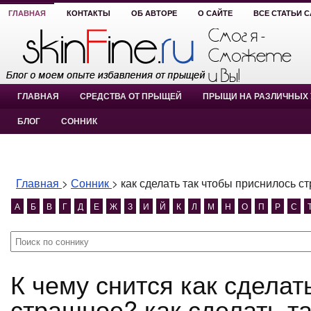
ГЛАВНАЯ
КОНТАКТЫ
ОБ АВТОРЕ
О САЙТЕ
ВСЕ СТАТЬИ 
ГЛАВНАЯ
СРЕДСТВА ОТ ПРЫЩЕЙ
ПРЫЩИ НА РАЗЛИЧНЫХ 
БЛОГ
СОННИК
Главная
>
Сонник
>
как сделать так чтобы приснилось с
А
Б
В
Г
Д
Е
Ж
З
И
Й
К
Л
М
Н
О
П
Р
С
К чему снится как сделать так чтобы приснилось
страшное? как сделать т