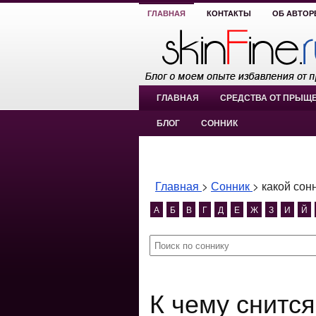
ГЛАВНАЯ
КОНТАКТЫ
ОБ АВТОР
ГЛАВНАЯ
СРЕДСТВА ОТ ПРЫЩ
БЛОГ
СОННИК
Главная
>
Сонник
>
какой сон
А
Б
В
Г
Д
Е
Ж
З
И
Й
К чему снится какой сонник лучше