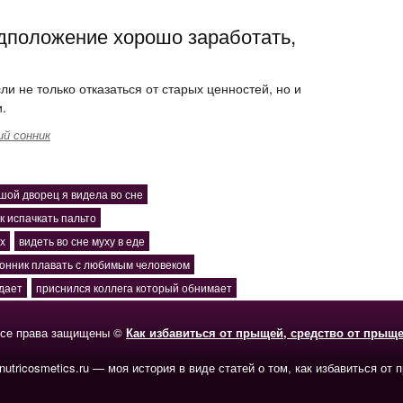
дположение хорошо заработать,
и не только отказаться от старых ценностей, но и
.
й сонник
шой дворец я видела во сне
к испачкать пальто
х
видеть во сне муху в еде
онник плавать с любимым человеком
дает
приснился коллега который обнимает
се права защищены ©
Как избавиться от прыщей, средство от прыщ
-nutricosmetics.ru — моя история в виде статей о том, как избавиться от 