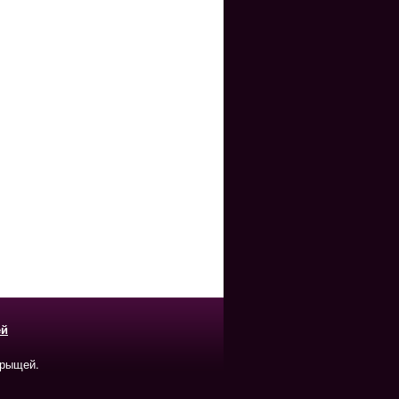
ей
прыщей.