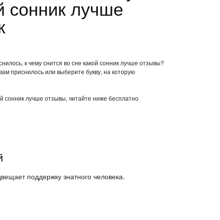
й сонник лучше
к
нилось, к чему снится во сне какой сонник лучше отзывы?
вам приснилось или выберите букву, на которую
кой сонник лучше отзывы, читайте ниже бесплатно
й
двещает поддержку знатного человека.