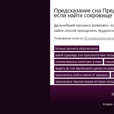
Предсказание сна Пре
если найти сокровище
Дальнейший прогресс возможен, есл
найти способ преодолеть трудности
Психоаналитически
Толкование снов из
Кольцо уронить обручальное
какой однажды сон приснился мне боль
сонник вороны залетают в окно
сонни
видеть во сне маленького щенка на рука
приснилось найти ключи от машины
с
приснилась черная кошка которая напа
В
inneov