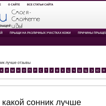
Е
О САЙТЕ
ВСЕ СТАТЬИ САЙТА
ЕЙ
ПРЫЩИ НА РАЗЛИЧНЫХ УЧАСТКАХ КОЖИ
ПРИЧИНЫ ПРЫЩЕ
ник лучше отзывы
К
Л
М
Н
О
П
Р
С
Т
У
Ф
Х
Ц
Ч
Ш
Щ
Э
Ю
Я