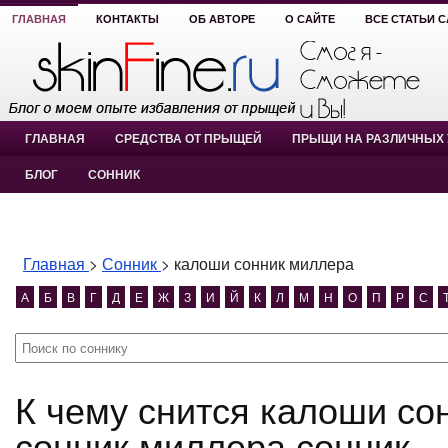
ГЛАВНАЯ
КОНТАКТЫ
ОБ АВТОРЕ
О САЙТЕ
ВСЕ СТАТЬИ 
ГЛАВНАЯ
СРЕДСТВА ОТ ПРЫЩЕЙ
ПРЫЩИ НА РАЗЛИЧНЫХ 
БЛОГ
СОННИК
Главная
>
Сонник
>
калоши сонник миллера
А
Б
В
Г
Д
Е
Ж
З
И
Й
К
Л
М
Н
О
П
Р
С
К чему снится калоши сонник миллера? калоши
сонник миллера сонник