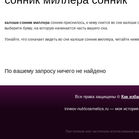
калоши сонник миллера
сонник приснилось, к чему снится во сне калоши
выберите букву, на которую начинается часть вашего сна.
Узнайте, что означает видеть во сне калоши сонник миллера, читайте ниж
По вашему запросу ничего не найдено
Все права защищены ©
Как изб
inneov-nutricosmetics.ru — моя история
При полном или частичном использовании мате