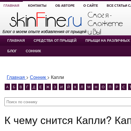
ГЛАВНАЯ
КОНТАКТЫ
ОБ АВТОРЕ
О САЙТЕ
ВСЕ СТАТЬИ 
ГЛАВНАЯ
СРЕДСТВА ОТ ПРЫЩЕЙ
ПРЫЩИ НА РАЗЛИЧНЫХ 
БЛОГ
СОННИК
Главная
>
Сонник
>
Капли
А
Б
В
Г
Д
Е
Ж
З
И
Й
К
Л
М
Н
О
П
Р
С
К чему снится Капли? Ка