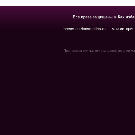
Все права защищены ©
Как изб
inneov-nutricosmetics.ru — моя история
При полном или частичном использовании мате