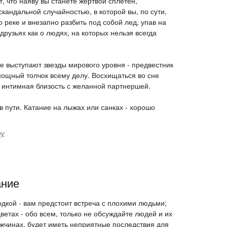
т, что наяву вы станете жертвой сплетен,
кандальной случайностью, в которой вы, по сути,
о реке и внезапно разбить под собой лед, упав на
 друзьях как о людях, на которых нельзя всегда
де выступают звезды мирового уровня - предвестник
мощный толчок всему делу. Восхищаться во сне
т интимная близость с желанной партнершей.
 в пути. Катание на лыжах или санках - хорошо
ту
ание
лодкой - вам предстоит встреча с плохими людьми;
цветах - обо всем, только не обсуждайте людей и их
мужчинах, будет иметь неприятные последствия для