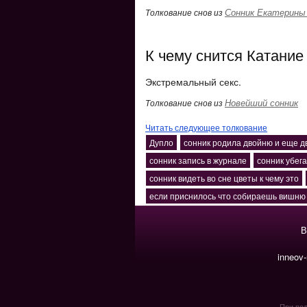
Сонник Екатерины
Толкование снов из
К чему снится Катание
Экстремальный секс.
Новейший сонник
Толкование снов из
Читать следующее толкование
Дупло
сонник родила двойню и еще 
сонник запись в журнале
сонник убег
сонник видеть во сне цветы к чему это
если приснилось что собираешь вишню
В
inneov
При пол