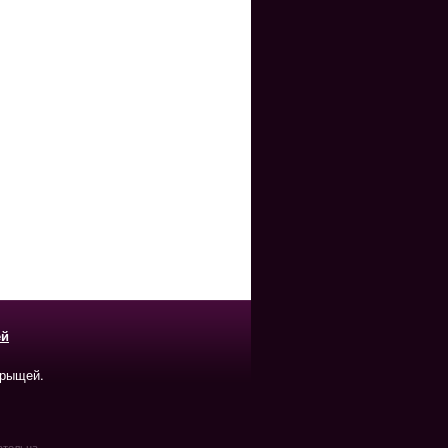
ей
прыщей.
ательна.