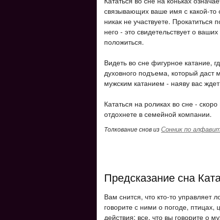
Кататься во сне на коньках означае
связывающих ваше имя с какой-то с
никак не участвуете. Прокатиться п
него - это свидетельствует о ваших
положиться.
Видеть во сне фигурное катание, г
духовного подъема, который даст 
мужским катанием - наяву вас жде
Кататься на роликах во сне - скоро
отдохнете в семейной компании.
Сонник по алфави
Толкование снов из
Предсказание сна Кат
Вам снится, что кто-то управляет 
говорите с ними о погоде, птицах, 
действия; все, что вы говорите о 