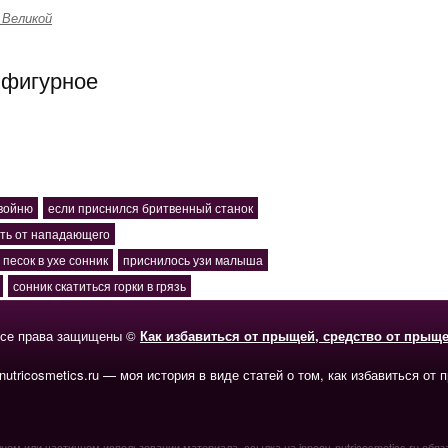
 Великой
 фигурное
двойню
если приснился бритвенный станок
ать от нападающего
песок в ухе сонник
приснилось узи малыша
сонник скатиться горки в грязь
се права защищены ©
Как избавиться от прыщей, средство от прыщ
-nutricosmetics.ru — моя история в виде статей о том, как избавиться от 
ном или частичном использовании материала, ссылка на inneov-nutricosmetics.ru обяз