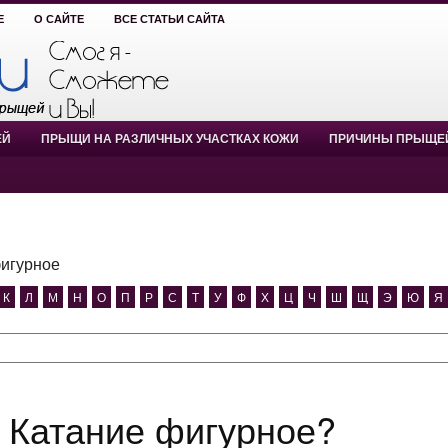
Е
О САЙТЕ
ВСЕ СТАТЬИ САЙТА
ЕЙ
ПРЫЩИ НА РАЗЛИЧНЫХ УЧАСТКАХ КОЖИ
ПРИЧИНЫ ПРЫЩЕ
фигурное
К
Л
М
Н
О
П
Р
С
Т
У
Ф
Х
Ц
Ч
Ш
Щ
Э
Ю
Я