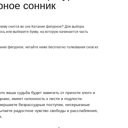
рное сонник
 чему снится во сне Катание фигурное? Для выбора
ось или выберите букву, на которую начинается часть
тание фигурное, читайте ниже бесплатно толкования снов из
что ваша судьба будет зависеть от прихоти злого и
нако, имеет склонность к лести и подлости.
овершаете безрассудные поступки, несерьезные
ытаете радостное чувство свободы и расслабления,
и.