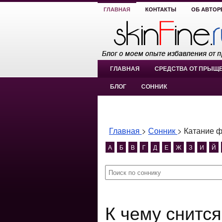
ГЛАВНАЯ
КОНТАКТЫ
ОБ АВТОР
ГЛАВНАЯ
СРЕДСТВА ОТ ПРЫЩ
БЛОГ
СОННИК
Главная
>
Сонник
>
Катание 
А
Б
В
Г
Д
Е
Ж
З
И
Й
К чему снится Катание фигурное?