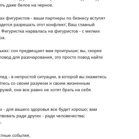
ить даже белое на черное.
ах фигуристов - ваши партнеры по бизнесу вступят
ридется разрешать этот конфликт; Ваш главный
. Фигуристка нарвалась на фигуристов - с мелких
ра.
ньках: сон предвещает вам проигрыши; вы, скорее
 повод для разочарования, это просто повод найти
лед - в непростой ситуации, в которой вы окажетесь
йтесь со своим разумом и своим жизненным
рузей, они все равно не хотят брать на себя
х - для вашего здоровья все будет хорошо; вам
вовать ради других - ради человечества;
.
остные события.