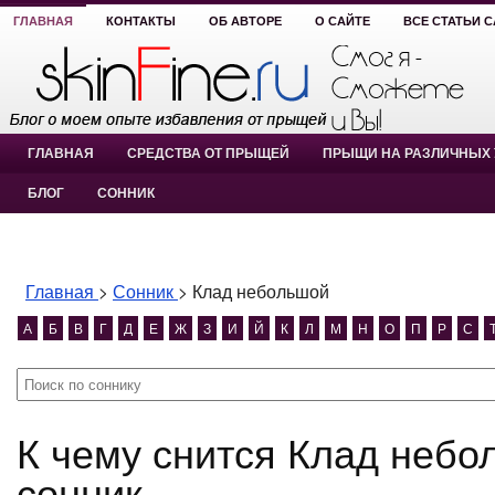
ГЛАВНАЯ
КОНТАКТЫ
ОБ АВТОРЕ
О САЙТЕ
ВСЕ СТАТЬИ 
ГЛАВНАЯ
СРЕДСТВА ОТ ПРЫЩЕЙ
ПРЫЩИ НА РАЗЛИЧНЫХ 
БЛОГ
СОННИК
Главная
>
Сонник
>
Клад небольшой
А
Б
В
Г
Д
Е
Ж
З
И
Й
К
Л
М
Н
О
П
Р
С
К чему снится Клад небольшой? Клад небольшой
сонник