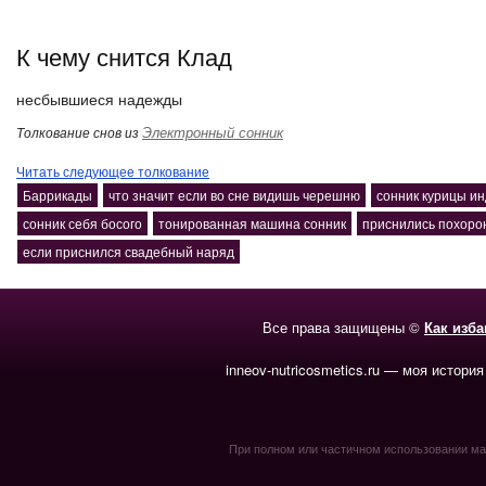
К чему снится Клад
несбывшиеся надежды
Электронный сонник
Толкование снов из
Читать следующее толкование
Баррикады
что значит если во сне видишь черешню
сонник курицы и
сонник себя босого
тонированная машина сонник
приснились похоро
если приснился свадебный наряд
Все права защищены ©
Как изб
inneov-nutricosmetics.ru — моя история
При полном или частичном использовании мате