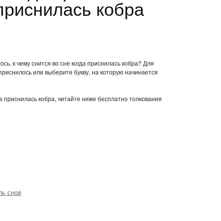
 приснилась кобра
сь, к чему снится во сне когда приснилась кобра? Для
приснилось или выберите букву, на которую начинается
гда приснилась кобра, читайте ниже бесплатно толкования
ль снов