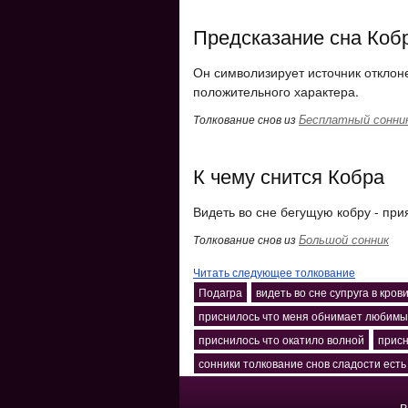
Предсказание сна Коб
Он символизирует источник откло
положительного характера.
Бесплатный сонни
Толкование снов из
К чему снится Кобра
Видеть во сне бегущую кобру - при
Большой сонник
Толкование снов из
Читать следующее толкование
Подагра
видеть во сне супруга в кров
приснилось что меня обнимает любимы
приснилось что окатило волной
присн
сонники толкование снов сладости есть