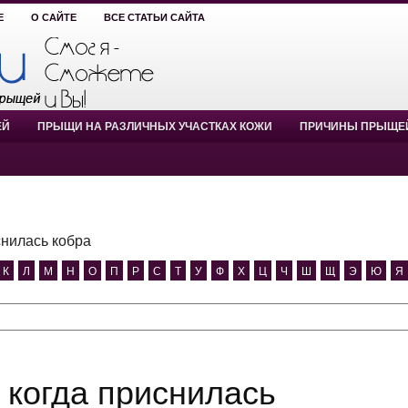
Е
О САЙТЕ
ВСЕ СТАТЬИ САЙТА
ЕЙ
ПРЫЩИ НА РАЗЛИЧНЫХ УЧАСТКАХ КОЖИ
ПРИЧИНЫ ПРЫЩЕ
снилась кобра
К
Л
М
Н
О
П
Р
С
Т
У
Ф
Х
Ц
Ч
Ш
Щ
Э
Ю
Я