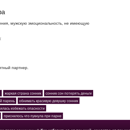
ра
нения, мужскую эмоциональность, не имеющую
к
ятный партнер.
и
жаркая страна сонник
сонник сон потерять деньги
й парень
обнимать красивую девушку сонник
илась избежать опасности
приснилось что пукнула при парне