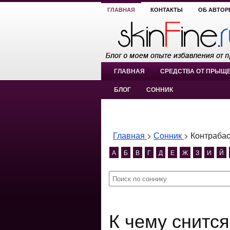
ГЛАВНАЯ
КОНТАКТЫ
ОБ АВТОР
ГЛАВНАЯ
СРЕДСТВА ОТ ПРЫЩ
БЛОГ
СОННИК
Главная
>
Сонник
>
Контраба
А
Б
В
Г
Д
Е
Ж
З
И
Й
К чему снится Контрабас?