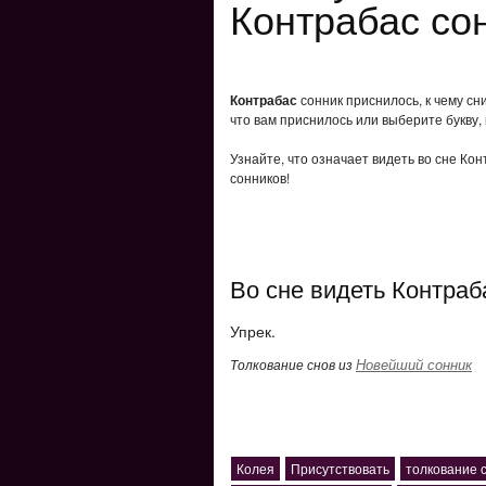
Контрабас со
Контрабас
сонник приснилось, к чему сн
что вам приснилось или выберите букву,
Узнайте, что означает видеть во сне Ко
сонников!
Во сне видеть Контраб
Упрек.
Новейший сонник
Толкование снов из
Колея
Присутствовать
толкование 