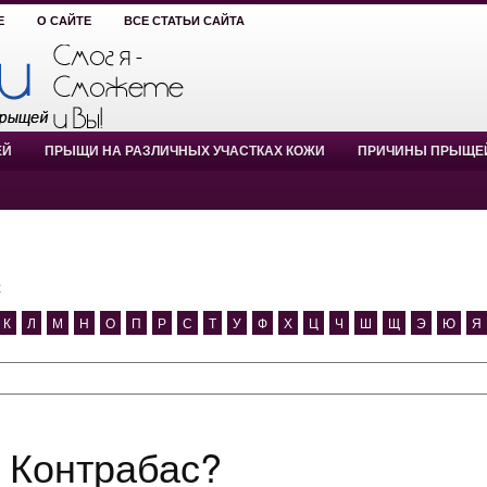
Е
О САЙТЕ
ВСЕ СТАТЬИ САЙТА
ЕЙ
ПРЫЩИ НА РАЗЛИЧНЫХ УЧАСТКАХ КОЖИ
ПРИЧИНЫ ПРЫЩЕ
с
К
Л
М
Н
О
П
Р
С
Т
У
Ф
Х
Ц
Ч
Ш
Щ
Э
Ю
Я