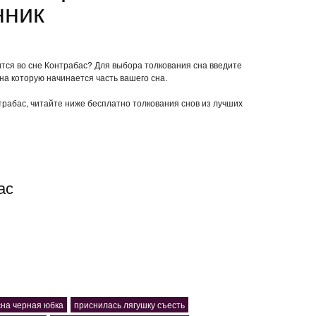
нник
ится во сне Контрабас? Для выбора толкования сна введите
 на которую начинается часть вашего сна.
нтрабас, читайте ниже бесплатно толкования снов из лучших
ас
сна черная юбка
приснилась лягушку съесть