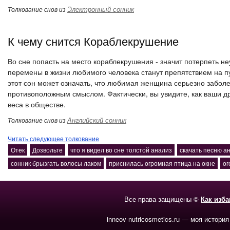
Электронный сонник
Толкование снов из
К чему снится Кораблекрушение
Во сне попасть на место кораблекрушения - значит потерпеть н
перемены в жизни любимого человека станут препятствием на п
этот сон может означать, что любимая женщина серьезно заболе
противоположным смыслом. Фактически, вы увидите, как ваши др
веса в обществе.
Английский сонник
Толкование снов из
Читать следующее толкование
Отек
Дозвольте
что я видел во сне толстой анализ
скачать песню ан
сонник брызгать волосы лаком
приснилась огромная птица на окне
ог
Все права защищены ©
Как изб
inneov-nutricosmetics.ru — моя история