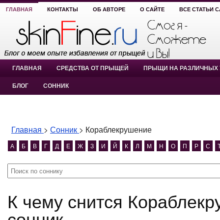
ГЛАВНАЯ
КОНТАКТЫ
ОБ АВТОРЕ
О САЙТЕ
ВСЕ СТАТЬИ 
ГЛАВНАЯ
СРЕДСТВА ОТ ПРЫЩЕЙ
ПРЫЩИ НА РАЗЛИЧНЫХ 
БЛОГ
СОННИК
Главная
>
Сонник
>
Кораблекрушение
А
Б
В
Г
Д
Е
Ж
З
И
Й
К
Л
М
Н
О
П
Р
С
К чему снится Кораблекрушение? Кораблекрушение
сонник