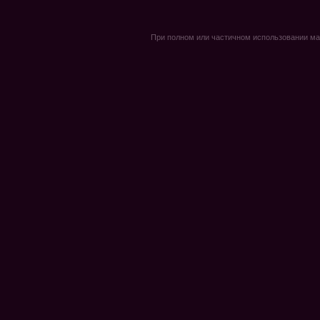
При полном или частичном использовании мате