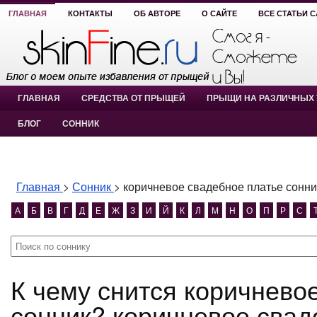
ГЛАВНАЯ
КОНТАКТЫ
ОБ АВТОРЕ
О САЙТЕ
ВСЕ СТАТЬИ 
ГЛАВНАЯ
СРЕДСТВА ОТ ПРЫЩЕЙ
ПРЫЩИ НА РАЗЛИЧНЫХ 
БЛОГ
СОННИК
Главная
>
Сонник
>
коричневое свадебное платье сонни
А
Б
В
Г
Д
Е
Ж
З
И
Й
К
Л
М
Н
О
П
Р
С
К чему снится коричневое свадебное платье
сонник? коричневое свад