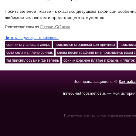
Носить зеленое платье - к счастью, девушкам такой сон особенн
любимым человеком и предстоящего замужества.
Сонник XXI века
Толкование снов из
Читать следующее толкование
сонник стучались в дверь
приснился страшный сон причины
приснила
сова села на плечо сонник
слова песни графиня мне приснились ваши 
ты приснилось мне где теперь
сонник красное платье и красный платок
Все права защищены ©
Как изб
inneov-nutricosmetics.ru — моя история
При полном или частичном использовании мате