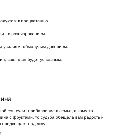
.
одуктов: к процветанию.
и - с разочарованием.
ым усилиям, обманутым доверием.
ия, ваш план будет успешным.
зина
кой сон сулит прибавление в семье, а кому-то
зина с фруктами, то судьба обещала вам радость и
ми предвещает надежду.
к