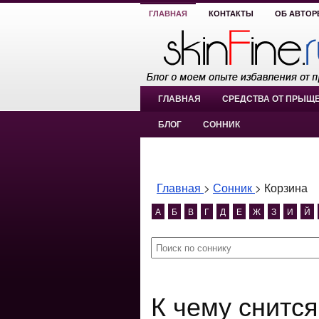
ГЛАВНАЯ
КОНТАКТЫ
ОБ АВТОР
ГЛАВНАЯ
СРЕДСТВА ОТ ПРЫЩ
БЛОГ
СОННИК
Главная
>
Сонник
>
Корзина
А
Б
В
Г
Д
Е
Ж
З
И
Й
К чему снится Корзина? Корзина