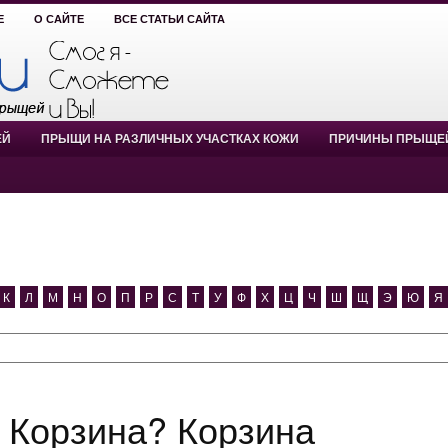
Е
О САЙТЕ
ВСЕ СТАТЬИ САЙТА
ЕЙ
ПРЫЩИ НА РАЗЛИЧНЫХ УЧАСТКАХ КОЖИ
ПРИЧИНЫ ПРЫЩЕ
К
Л
М
Н
О
П
Р
С
Т
У
Ф
Х
Ц
Ч
Ш
Щ
Э
Ю
Я