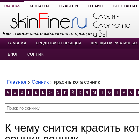
ГЛАВНАЯ
КОНТАКТЫ
ОБ АВТОРЕ
О САЙТЕ
ВСЕ СТАТЬИ 
ГЛАВНАЯ
СРЕДСТВА ОТ ПРЫЩЕЙ
ПРЫЩИ НА РАЗЛИЧНЫХ 
БЛОГ
СОННИК
Главная
>
Сонник
>
красить кота сонник
А
Б
В
Г
Д
Е
Ж
З
И
Й
К
Л
М
Н
О
П
Р
С
К чему снится красить кота сонник? красить кота
сонник сонник