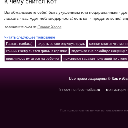
К чему снится Кот
Вы обманываете себя; быть укушенным или поцарапанным - дол
ласкать - вас ждет неблагодарность; есть кот - предательство; 
Сонник Хассе
Толкование снов из
Читать следующее толкование
Гавкать (собака).
видеть во сне опухшую грудь
сонник снится что меня
сонник к чему снятся грибы в корзине
видеть во сне покойную бабушку 
приснилось ругаться на ребенка
приснился таракан ползущий по стене
Все права защищены ©
Как изб
inneov-nutricosmetics.ru — моя история
При полном или частичном использовании мате