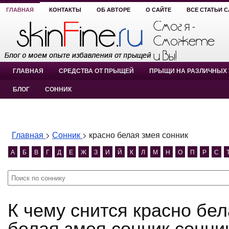
ГЛАВНАЯ
КОНТАКТЫ
ОБ АВТОРЕ
О САЙТЕ
ВСЕ СТАТЬИ 
ГЛАВНАЯ
СРЕДСТВА ОТ ПРЫЩЕЙ
ПРЫЩИ НА РАЗЛИЧНЫХ 
БЛОГ
СОННИК
Главная
>
Сонник
>
красно белая змея сонник
А
Б
В
Г
Д
Е
Ж
З
И
Й
К
Л
М
Н
О
П
Р
С
К чему снится красно белая змея сонник? красно
белая змея сонник сонни