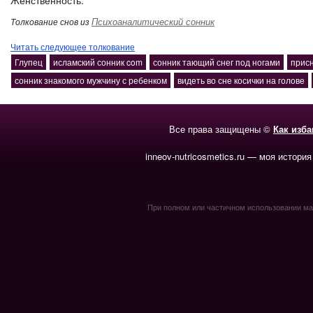
Женственность.
Психоаналитический сонник
Толкование снов из
Читать следующее толкование
Глупец
исламский сонник com
сонник тающий снег под ногами
прис
сонник знакомого мужчину с ребенком
видеть во сне косички на голове
Все права защищены ©
Как изб
inneov-nutricosmetics.ru — моя история
При полном или частичном использовании мате