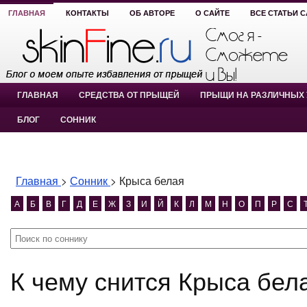
ГЛАВНАЯ
КОНТАКТЫ
ОБ АВТОРЕ
О САЙТЕ
ВСЕ СТАТЬИ 
ГЛАВНАЯ
СРЕДСТВА ОТ ПРЫЩЕЙ
ПРЫЩИ НА РАЗЛИЧНЫХ 
БЛОГ
СОННИК
Главная
>
Сонник
>
Крыса белая
А
Б
В
Г
Д
Е
Ж
З
И
Й
К
Л
М
Н
О
П
Р
С
К чему снится Крыса бе