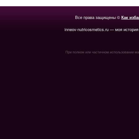
Все права защищены ©
Как изб
inneov-nutricosmetics.ru — моя история
При полном или частичном использовании мате