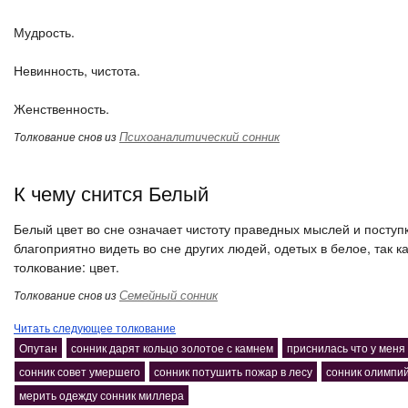
Мудрость.
Невинность, чистота.
Женственность.
Психоаналитический сонник
Толкование снов из
К чему снится Белый
Белый цвет во сне означает чистоту праведных мыслей и поступ
благоприятно видеть во сне других людей, одетых в белое, так ка
толкование: цвет.
Семейный сонник
Толкование снов из
Читать следующее толкование
Опутан
сонник дарят кольцо золотое с камнем
приснилась что у меня
сонник совет умершего
сонник потушить пожар в лесу
сонник олимпи
мерить одежду сонник миллера