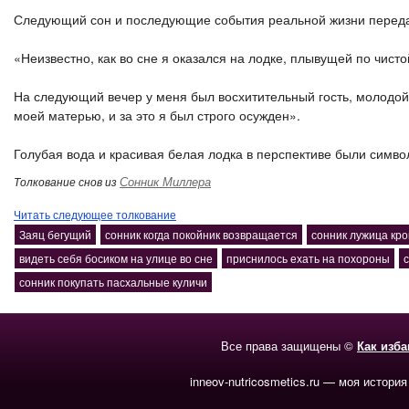
Следующий сон и последующие события реальной жизни перед
«Неизвестно, как во сне я оказался на лодке, плывущей по чисто
На следующий вечер у меня был восхитительный гость, молодой 
моей матерью, и за это я был строго осужден».
Голубая вода и красивая белая лодка в перспективе были симв
Сонник Миллера
Толкование снов из
Читать следующее толкование
Заяц бегущий
сонник когда покойник возвращается
сонник лужица кро
видеть себя босиком на улице во сне
приснилось ехать на похороны
сонник покупать пасхальные куличи
Все права защищены ©
Как изб
inneov-nutricosmetics.ru — моя история