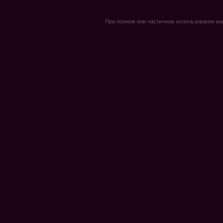
При полном или частичном использовании мате