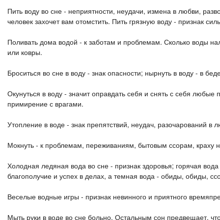
Пить воду во сне - неприятности, неудачи, измена в любви, разв
человек захочет вам отомстить. Пить грязную воду - признак сил
Поливать дома водой - к заботам и проблемам. Сколько воды на
или ковры.
Броситься во сне в воду - знак опасности; нырнуть в воду - в бед
Окунуться в воду - значит оправдать себя и снять с себя любые
примирение с врагами.
Утопление в воде - знак препятствий, неудач, разочарований в л
Мокнуть - к проблемам, переживаниям, бытовым ссорам, краху на
Холодная ледяная вода во сне - признак здоровья; горячая вода 
благополучие и успех в делах, а темная вода - обиды, обиды, сс
Веселые водные игры - признак невинного и приятного времяпр
Мыть руки в воде во сне больно. Остальным сон предвещает, что 