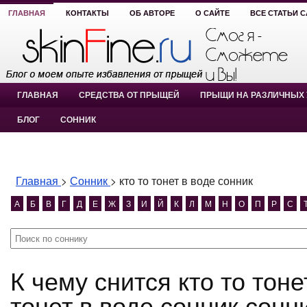
ГЛАВНАЯ
КОНТАКТЫ
ОБ АВТОРЕ
О САЙТЕ
ВСЕ СТАТЬИ 
ГЛАВНАЯ
СРЕДСТВА ОТ ПРЫЩЕЙ
ПРЫЩИ НА РАЗЛИЧНЫХ 
БЛОГ
СОННИК
Главная
>
Сонник
>
кто то тонет в воде сонник
А
Б
В
Г
Д
Е
Ж
З
И
Й
К
Л
М
Н
О
П
Р
С
К чему снится кто то тонет в воде сонник? кто то
тонет в воде сонник сонн