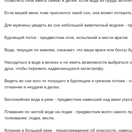
позволить себе иметь семью и детей. Если вода из пруда затопит
Если вашей жене тоже приснился такой сон, она может потерять 
Для мужчины увидеть во сне небольшой живописный водоем - п
Бурлящий поток - предвестник огня, испытаний и мести врагов.
Вода, текущая по камням, означает, что ваши враги или боссы б
Находиться в воде в волнах и не иметь возможности выбраться о
духа, чтобы пережить надвигающуюся катастрофу.
Видеть во сне кого-то тонущего в бурлящем и грязном потоке - о
отчаяние и неудачи в делах.
Беспокойная вода в реке - предвестник нависшей над вами угроз
Плавание по чистой воде на лодке - предвестник всего самого л
толкование: лодка, весла.
Купание в большой реке - предупреждение об опасности, навис