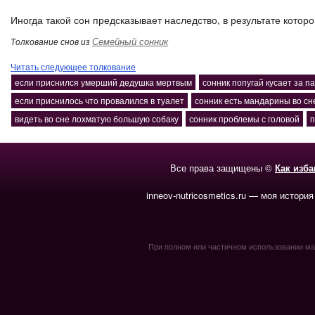
Иногда такой сон предсказывает наследство, в результате которо
Семейный сонник
Толкование снов из
Читать следующее толкование
если приснился умерший дедушка мертвым
сонник попугай кусает за п
если приснилось что провалился в туалет
сонник есть мандарины во сне
видеть во сне лохматую большую собаку
сонник проблемы с головой
п
Все права защищены ©
Как изб
inneov-nutricosmetics.ru — моя история
При полном или частичном использовании мате