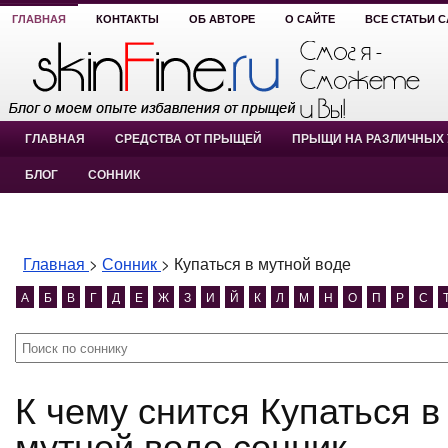
ГЛАВНАЯ
КОНТАКТЫ
ОБ АВТОРЕ
О САЙТЕ
ВСЕ СТАТЬИ 
ГЛАВНАЯ
СРЕДСТВА ОТ ПРЫЩЕЙ
ПРЫЩИ НА РАЗЛИЧНЫХ 
БЛОГ
СОННИК
Главная
>
Сонник
>
Купаться в мутной воде
А
Б
В
Г
Д
Е
Ж
З
И
Й
К
Л
М
Н
О
П
Р
С
К чему снится Купаться в мутной воде? Купаться в
мутной воде сонник