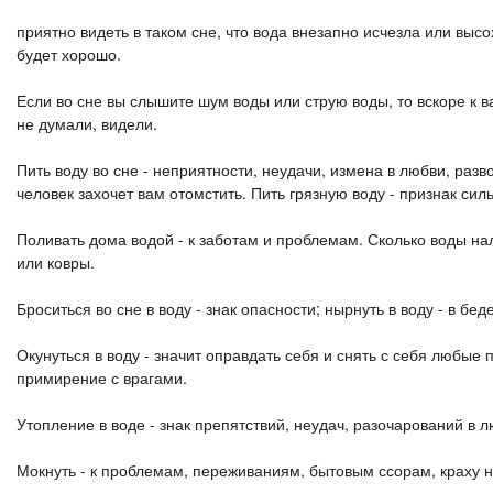
приятно видеть в таком сне, что вода внезапно исчезла или выс
будет хорошо.
Если во сне вы слышите шум воды или струю воды, то вскоре к ва
не думали, видели.
Пить воду во сне - неприятности, неудачи, измена в любви, разв
человек захочет вам отомстить. Пить грязную воду - признак сил
Поливать дома водой - к заботам и проблемам. Сколько воды на
или ковры.
Броситься во сне в воду - знак опасности; нырнуть в воду - в бед
Окунуться в воду - значит оправдать себя и снять с себя любые
примирение с врагами.
Утопление в воде - знак препятствий, неудач, разочарований в л
Мокнуть - к проблемам, переживаниям, бытовым ссорам, краху на