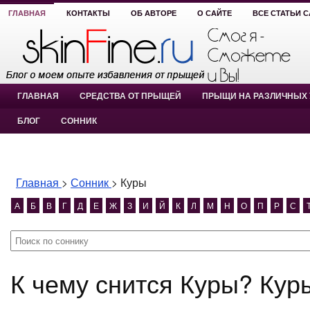
ГЛАВНАЯ
КОНТАКТЫ
ОБ АВТОРЕ
О САЙТЕ
ВСЕ СТАТЬИ 
ГЛАВНАЯ
СРЕДСТВА ОТ ПРЫЩЕЙ
ПРЫЩИ НА РАЗЛИЧНЫХ 
БЛОГ
СОННИК
Главная
>
Сонник
>
Куры
А
Б
В
Г
Д
Е
Ж
З
И
Й
К
Л
М
Н
О
П
Р
С
К чему снится Куры? Кур