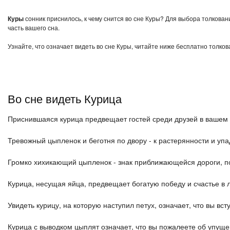
Куры
сонник приснилось, к чему снится во сне Куры? Для выбора толкован
часть вашего сна.
Узнайте, что означает видеть во сне Куры, читайте ниже бесплатно толков
Во сне видеть Курица
Приснившаяся курица предвещает гостей среди друзей в вашем
Тревожный цыпленок и беготня по двору - к растерянности и упад
Громко хихикающий цыпленок - знак приближающейся дороги, по
Курица, несущая яйца, предвещает богатую победу и счастье в 
Увидеть курицу, на которую наступил петух, означает, что вы вс
Курица с выводком цыплят означает, что вы пожалеете об упущ