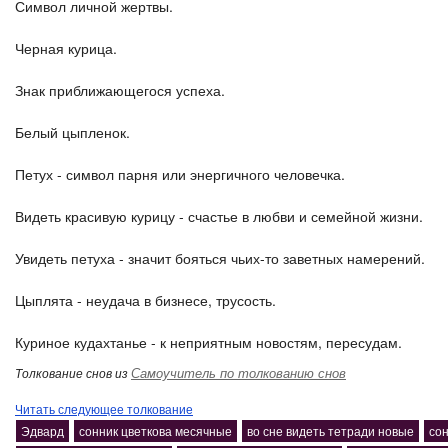
Символ личной жертвы.
Черная курица.
Знак приближающегося успеха.
Белый цыпленок.
Петух - символ парня или энергичного человечка.
Видеть красивую курицу - счастье в любви и семейной жизни.
Увидеть петуха - значит бояться чьих-то заветных намерений.
Цыплята - неудача в бизнесе, трусость.
Куриное кудахтанье - к неприятным новостям, пересудам.
Самоучитель по толкованию снов
Толкование снов из
Читать следующее толкование
Эдвард
сонник цветкова месячные
во сне видеть тетради новые
сон