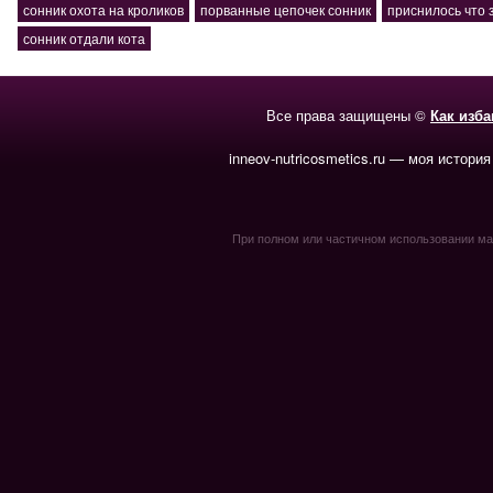
сонник охота на кроликов
порванные цепочек сонник
приснилось что 
сонник отдали кота
Все права защищены ©
Как изб
inneov-nutricosmetics.ru — моя история
При полном или частичном использовании мате