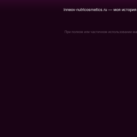
inneov-nutricosmetics.ru — моя история
При полном или частичном использовании мате