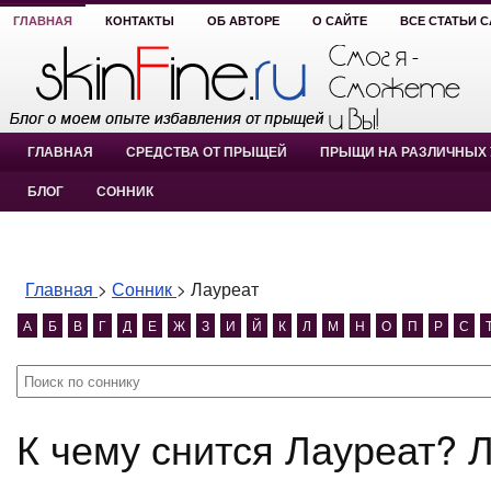
ГЛАВНАЯ
КОНТАКТЫ
ОБ АВТОРЕ
О САЙТЕ
ВСЕ СТАТЬИ 
ГЛАВНАЯ
СРЕДСТВА ОТ ПРЫЩЕЙ
ПРЫЩИ НА РАЗЛИЧНЫХ 
БЛОГ
СОННИК
Главная
>
Сонник
>
Лауреат
А
Б
В
Г
Д
Е
Ж
З
И
Й
К
Л
М
Н
О
П
Р
С
К чему снится Лауреат? 