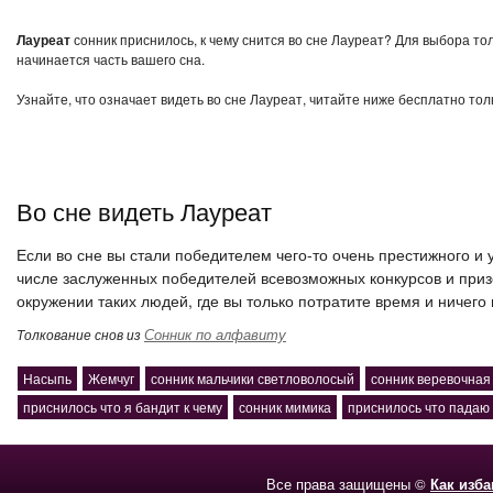
Лауреат
сонник приснилось, к чему снится во сне Лауреат? Для выбора то
начинается часть вашего сна.
Узнайте, что означает видеть во сне Лауреат, читайте ниже бесплатно тол
Во сне видеть Лауреат
Если во сне вы стали победителем чего-то очень престижного и 
числе заслуженных победителей всевозможных конкурсов и призов
окружении таких людей, где вы только потратите время и ничего
Сонник по алфавиту
Толкование снов из
Насыпь
Жемчуг
сонник мальчики светловолосый
сонник веревочная
приснилось что я бандит к чему
сонник мимика
приснилось что падаю 
Все права защищены ©
Как изб