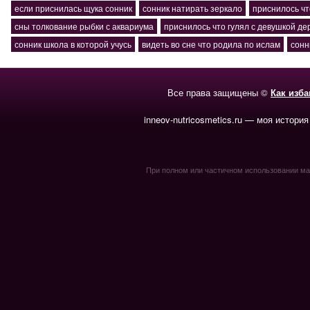
если приснилась щука сонник
сонник натирать зеркало
приснилось чт
сны толкование рыбки с аквариума
приснилось что гулял с девушкой де
сонник школа в которой учусь
видеть во сне что родила по ислам
сонн
Все права защищены ©
Как изб
inneov-nutricosmetics.ru — моя история
При полном или частичном использовании мате