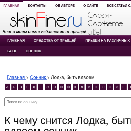
ГЛАВНАЯ
КОНТАКТЫ
ОБ АВТОРЕ
О САЙТЕ
ВСЕ СТАТЬИ 
ГЛАВНАЯ
СРЕДСТВА ОТ ПРЫЩЕЙ
ПРЫЩИ НА РАЗЛИЧНЫХ 
БЛОГ
СОННИК
Главная
>
Сонник
>
Лодка, быть вдвоем
А
Б
В
Г
Д
Е
Ж
З
И
Й
К
Л
М
Н
О
П
Р
С
К чему снится Лодка, быть вдвоем? Лодка, быть
вдвоем сонник