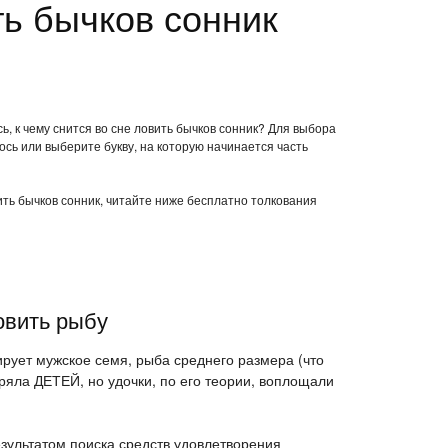
ть бычков сонник
ь, к чему снится во сне ловить бычков сонник? Для выбора
ось или выберите букву, на которую начинается часть
вить бычков сонник, читайте ниже бесплатно толкования
овить рыбу
ирует мужское семя, рыба среднего размера (что
ряла ДЕТЕЙ, но удочки, по его теории, воплощали
езультатом поиска средств удовлетворения