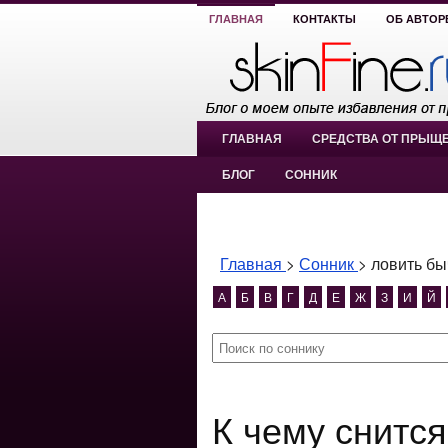
ГЛАВНАЯ
КОНТАКТЫ
ОБ АВТОР
ГЛАВНАЯ
СРЕДСТВА ОТ ПРЫЩ
БЛОГ
СОННИК
Главная
>
Сонник
>
ловить бы
А
Б
В
Г
Д
Е
Ж
З
И
Й
К чему снится ловить бычков