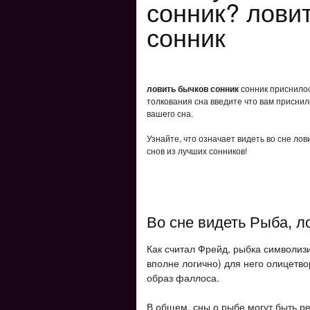
сонник? лови
сонник
ловить бычков сонник
сонник приснилос
толкования сна введите что вам приснил
вашего сна.
Узнайте, что означает видеть во сне ло
снов из лучших сонников!
Во сне видеть Рыба, л
Как считал Фрейд, рыбка символиз
вполне логично) для него олицетво
образ фаллоса.
В общем, сны о рыбе могут быть р