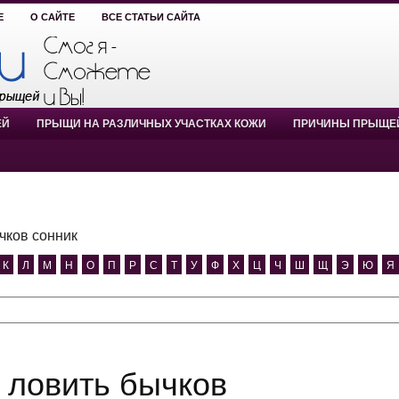
Е
О САЙТЕ
ВСЕ СТАТЬИ САЙТА
ЕЙ
ПРЫЩИ НА РАЗЛИЧНЫХ УЧАСТКАХ КОЖИ
ПРИЧИНЫ ПРЫЩЕ
чков сонник
К
Л
М
Н
О
П
Р
С
Т
У
Ф
Х
Ц
Ч
Ш
Щ
Э
Ю
Я