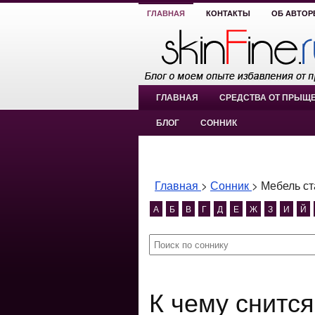
ГЛАВНАЯ
КОНТАКТЫ
ОБ АВТОР
ГЛАВНАЯ
СРЕДСТВА ОТ ПРЫЩ
БЛОГ
СОННИК
Главная
>
Сонник
>
Мебель ст
А
Б
В
Г
Д
Е
Ж
З
И
Й
К чему снится Мебель старая,