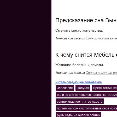
Предсказание сна Вын
Сменить место жительства.
Сонник толкование
Толкование снов из
К чему снится Мебель 
Желание болезни и печали.
Сонник значение сн
Толкование снов из
Читать следующее толкование
Злословие
Попугая
Препятствия в
если во сне приснился парень которому
сонник красное платье надеть
исламский сонник толкование снов по 
руны гадание онлайн сонник