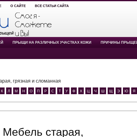
Е
О САЙТЕ
ВСЕ СТАТЬИ САЙТА
ЕЙ
ПРЫЩИ НА РАЗЛИЧНЫХ УЧАСТКАХ КОЖИ
ПРИЧИНЫ ПРЫЩЕ
арая, грязная и сломанная
К
Л
М
Н
О
П
Р
С
Т
У
Ф
Х
Ц
Ч
Ш
Щ
Э
Ю
Я