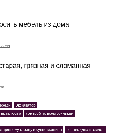
осить мебель из дома
 снов
старая, грязная и сломанная
ов
переди
Экскаватор
 нравлюсь я
сон гроб по всем сонникам
священному корану и сунне машина
сонник кушать омлет