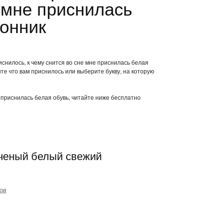
 мне приснилась
сонник
снилось, к чему снится во сне мне приснилась белая
те что вам приснилось или выберите букву, на которую
е приснилась белая обувь, читайте ниже бесплатно
еченый белый свежий
ов