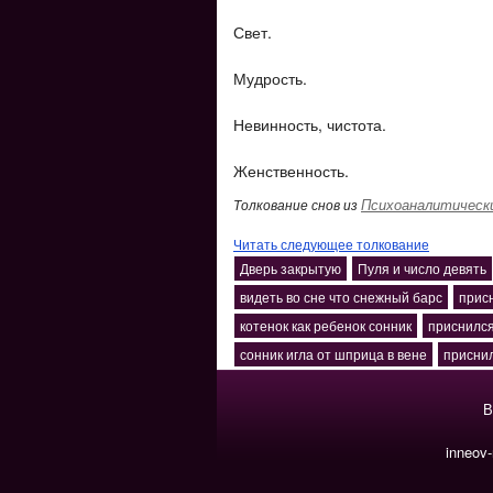
Свет.
Мудрость.
Невинность, чистота.
Женственность.
Психоаналитически
Толкование снов из
Читать следующее толкование
Дверь закрытую
Пуля и число девять
видеть во сне что снежный барс
прис
котенок как ребенок сонник
приснился
сонник игла от шприца в вене
приснил
В
inneov