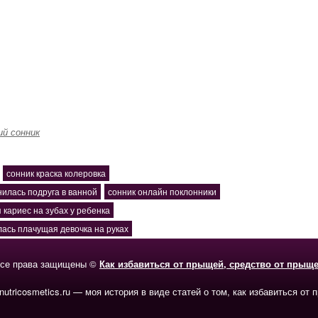
й сонник
сонник краска колеровка
нилась подруга в ванной
сонник онлайн поклонники
 кариес на зубах у ребенка
ась плачущая девочка на руках
се права защищены ©
Как избавиться от прыщей, средство от прыщ
-nutricosmetics.ru — моя история в виде статей о том, как избавиться от 