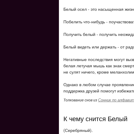
Белый осел - это насыщенная жизнь
Побелить что-нибудь - поучаствоват
Получить белый - получить неожид
Белый видеть или держать - от рад
Негативные последствия могут выз
белая летучая мышь как знак смер
не сулят ничего, кроме меланхолии
Однако в любом случае проявление
поддержка друзей помогут избежат
Сонник по алфави
Толкование снов из
К чему снится Белый
(Серебряный).