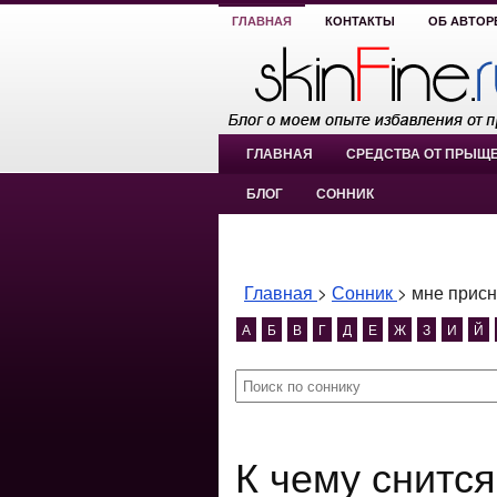
ГЛАВНАЯ
КОНТАКТЫ
ОБ АВТОР
ГЛАВНАЯ
СРЕДСТВА ОТ ПРЫЩ
БЛОГ
СОННИК
Главная
>
Сонник
>
мне присн
А
Б
В
Г
Д
Е
Ж
З
И
Й
К чему снится мне приснилась