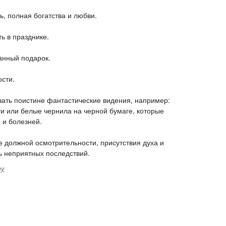
, полная богатства и любви.
ь в празднике.
анный подарок.
ости.
вать поистине фантастические видения, например:
ти или белые чернила на черной бумаге, которые
 и болезней.
 должной осмотрительности, присутствия духа и
ь неприятных последствий.
ту