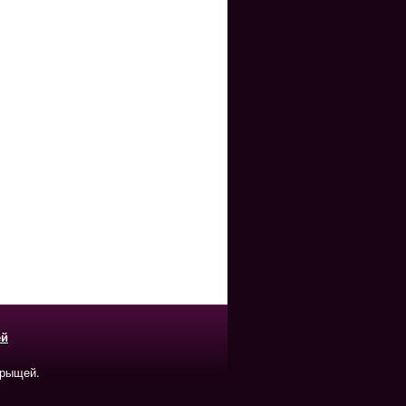
ей
прыщей.