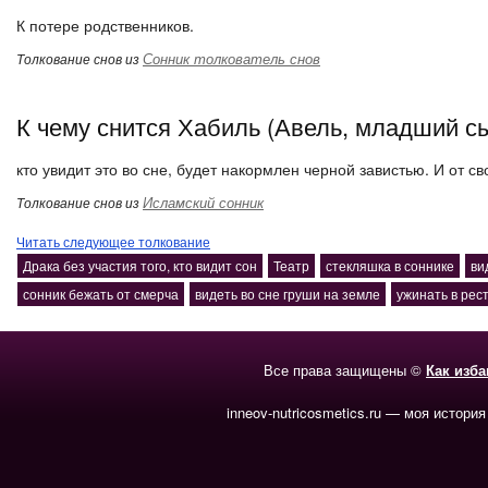
К потере родственников.
Сонник толкователь снов
Толкование снов из
К чему снится Хабиль (Авель, младший с
кто увидит это во сне, будет накормлен черной завистью. И от св
Исламский сонник
Толкование снов из
Читать следующее толкование
Драка без участия того, кто видит сон
Театр
стекляшка в соннике
ви
сонник бежать от смерча
видеть во сне груши на земле
ужинать в рес
Все права защищены ©
Как изб
inneov-nutricosmetics.ru — моя история