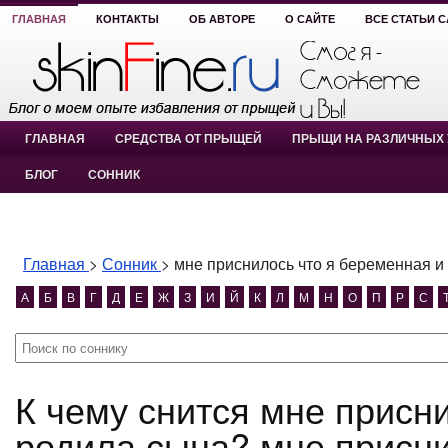
ГЛАВНАЯ
КОНТАКТЫ
ОБ АВТОРЕ
О САЙТЕ
ВСЕ СТАТЬИ 
ГЛАВНАЯ
СРЕДСТВА ОТ ПРЫЩЕЙ
ПРЫЩИ НА РАЗЛИЧНЫХ 
БЛОГ
СОННИК
Главная
>
Сонник
>
мне приснилось что я беременная и
А
Б
В
Г
Д
Е
Ж
З
И
Й
К
Л
М
Н
О
П
Р
С
К чему снится мне приснилось что я беременная и
родила сына? мне присни