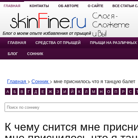
ГЛАВНАЯ
КОНТАКТЫ
ОБ АВТОРЕ
О САЙТЕ
ВСЕ СТАТЬИ 
ГЛАВНАЯ
СРЕДСТВА ОТ ПРЫЩЕЙ
ПРЫЩИ НА РАЗЛИЧНЫХ 
БЛОГ
СОННИК
Главная
>
Сонник
>
мне приснилось что я танцую балет
А
Б
В
Г
Д
Е
Ж
З
И
Й
К
Л
М
Н
О
П
Р
С
К чему снится мне приснилось что я танцую балет?
мне приснилось что я та