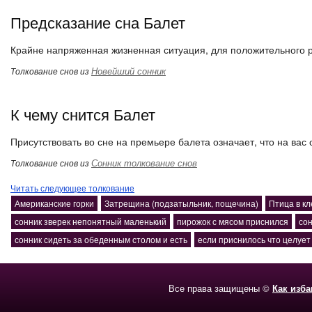
Предсказание сна Балет
Крайне напряженная жизненная ситуация, для положительного 
Новейший сонник
Толкование снов из
К чему снится Балет
Присутствовать во сне на премьере балета означает, что на ва
Сонник толкование снов
Толкование снов из
Читать следующее толкование
Американские горки
Затрещина (подзатыльник, пощечина)
Птица в кл
сонник зверек непонятный маленький
пирожок с мясом приснился
со
сонник сидеть за обеденным столом и есть
если приснилось что целует
Все права защищены ©
Как изб