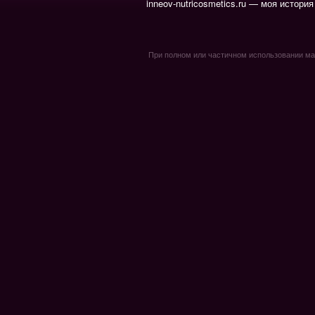
inneov-nutricosmetics.ru — моя история
При полном или частичном использовании мате