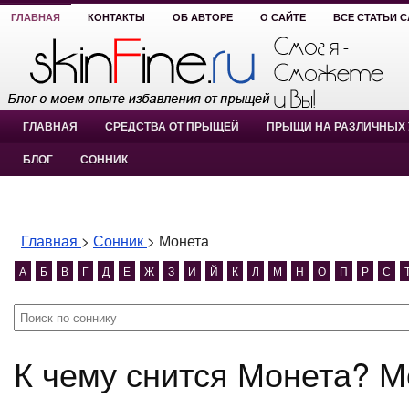
ГЛАВНАЯ
КОНТАКТЫ
ОБ АВТОРЕ
О САЙТЕ
ВСЕ СТАТЬИ 
ГЛАВНАЯ
СРЕДСТВА ОТ ПРЫЩЕЙ
ПРЫЩИ НА РАЗЛИЧНЫХ 
БЛОГ
СОННИК
Главная
>
Сонник
>
Монета
А
Б
В
Г
Д
Е
Ж
З
И
Й
К
Л
М
Н
О
П
Р
С
К чему снится Монета? 