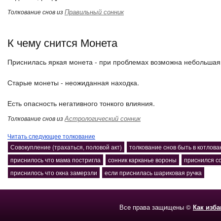
Правильный сонник
Толкование снов из
К чему снится Монета
Приснилась яркая монета - при проблемах возможна небольшая
Старые монеты - неожиданная находка.
Есть опасность негативного тонкого влияния.
Астрологический сонник
Толкование снов из
Читать следующее толкование
Совокупление (трахаться, половой акт)
толкование снов быть в котлова
приснилось что мама постригла
сонник карканье вороны
приснился с
приснилось что окна замерзли
если приснилась шариковая ручка
Все права защищены ©
Как изб