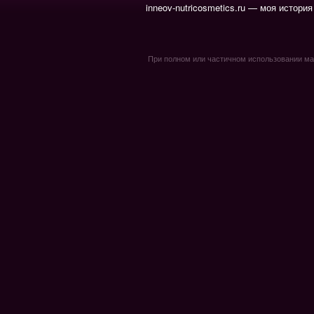
inneov-nutricosmetics.ru — моя история
При полном или частичном использовании мате