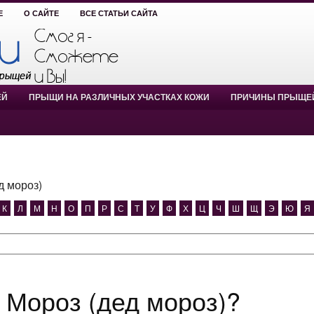
Е
О САЙТЕ
ВСЕ СТАТЬИ САЙТА
ЕЙ
ПРЫЩИ НА РАЗЛИЧНЫХ УЧАСТКАХ КОЖИ
ПРИЧИНЫ ПРЫЩЕ
д мороз)
К
Л
М
Н
О
П
Р
С
Т
У
Ф
Х
Ц
Ч
Ш
Щ
Э
Ю
Я