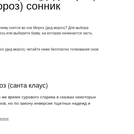
ороз) сонник
 чему снится во сне Мороз (дед мороз)? Для выбора
ось или выберите букву, на которую начинается часть
роз (дед мороз), читайте ниже бесплатно толкования снов
з (санта клаус)
 же время сурового старика в сказках некоторых
ров, но по закону инверсии тщетных надежд и
онник