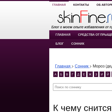
ГЛАВНАЯ
КОНТАКТЫ
ОБ АВТОР
ГЛАВНАЯ
СРЕДСТВА ОТ ПРЫЩ
БЛОГ
СОННИК
Главная
>
Сонник
>
Мороз (де
А
Б
В
Г
Д
Е
Ж
З
И
Й
К чему снится Мороз (дед мороз)?