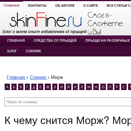
ГЛАВНАЯ
КОНТАКТЫ
ОБ АВТОРЕ
О САЙТЕ
ВСЕ СТАТЬИ 
ГЛАВНАЯ
СРЕДСТВА ОТ ПРЫЩЕЙ
ПРЫЩИ НА РАЗЛИЧНЫХ 
БЛОГ
СОННИК
Главная
>
Сонник
>
Морж
А
Б
В
Г
Д
Е
Ж
З
И
Й
К
Л
М
Н
О
П
Р
С
К чему снится Морж? Мо