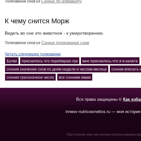
Сонник по алфавиту
Толкование снов из
К чему снится Морж
Видеть во сне это животное - к умиротворению.
Сонник толкование снов
Толкование снов из
Читать следующее толкование
Булки
приснилось что перебираю лук
мне приснилось что я в халате
сонник значение снов по дням недели и числам месяца
сонник влезать 
сонник трехзначное число
все сонники имам
Все права защищены ©
Как изб
inneov-nutricosmetics.ru — моя история
При полном или частичном использовании мате