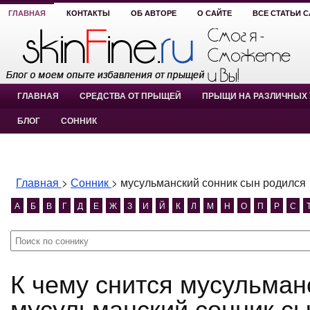
ГЛАВНАЯ
КОНТАКТЫ
ОБ АВТОРЕ
О САЙТЕ
ВСЕ СТАТЬИ 
ГЛАВНАЯ
СРЕДСТВА ОТ ПРЫЩЕЙ
ПРЫЩИ НА РАЗЛИЧНЫХ 
БЛОГ
СОННИК
Главная
>
Сонник
>
мусульманский сонник сын родился
А
Б
В
Г
Д
Е
Ж
З
И
Й
К
Л
М
Н
О
П
Р
С
К чему снится мусульманский сонник сын родился?
мусульманский сонник сы