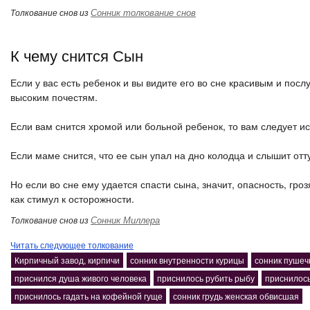
Сонник толкование снов
Толкование снов из
К чему снится Сын
Если у вас есть ребенок и вы видите его во сне красивым и посл
высоким почестям.
Если вам снится хромой или больной ребенок, то вам следует ис
Если маме снится, что ее сын упал на дно колодца и слышит отту
Но если во сне ему удается спасти сына, значит, опасность, гр
как стимул к осторожности.
Сонник Миллера
Толкование снов из
Читать следующее толкование
Кирпичный завод, кирпичи
сонник внутренности курицы
сонник пушеч
приснился душа живого человека
приснилось рубить рыбу
приснилось
приснилось гадать на кофейной гуще
сонник грудь женская обвисшая