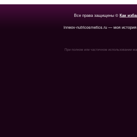
Все права защищены ©
Как изб
inneov-nutricosmetics.ru — моя история
При полном или частичном использовании мате