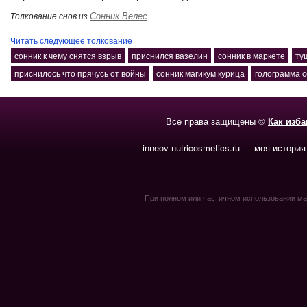
Сонник Велес
Толкование снов из
Читать следующее толкование
сонник к чему снятся взрыв
приснился вазелин
сонник в маркете
ту
приснилось что прячусь от войны
сонник магикум курица
голограмма 
Все права защищены ©
Как изб
inneov-nutricosmetics.ru — моя история
При полном или частичном использовании мате