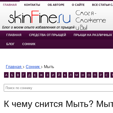
ГЛАВНАЯ
КОНТАКТЫ
ОБ АВТОРЕ
О САЙТЕ
ВСЕ СТАТЬИ 
ГЛАВНАЯ
СРЕДСТВА ОТ ПРЫЩЕЙ
ПРЫЩИ НА РАЗЛИЧНЫХ 
БЛОГ
СОННИК
Главная
>
Сонник
>
Мыть
А
Б
В
Г
Д
Е
Ж
З
И
Й
К
Л
М
Н
О
П
Р
С
К чему снится Мыть? Мы