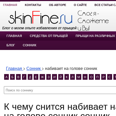
ГЛАВНАЯ
КОНТАКТЫ
ОБ АВТОРЕ
О САЙТЕ
ВСЕ СТАТЬИ 
ГЛАВНАЯ
СРЕДСТВА ОТ ПРЫЩЕЙ
ПРЫЩИ НА РАЗЛИЧНЫХ 
БЛОГ
СОННИК
Главная
>
Сонник
>
набивает на голове сонник
А
Б
В
Г
Д
Е
Ж
З
И
Й
К
Л
М
Н
О
П
Р
С
К чему снится набивает на голове сонник? набивает
на голове сонник сонник