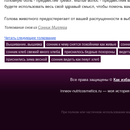
головную боль - предвестие тревог. Мытье волос - предвестник 
будете использовать весь свой здравый смысл, чтобы помочь ва
Голова животного предостерегает от вашей распущенности в выб
Сонник Миллера
Толкование снов из
Читать следующее толкование
Вышивание, вышивка
сонник к чему снятся покойники как живые
сонн
сонник хлеб свежий много хлеба
приснилось бедные похороны
видеть
приснились зима весной
сонник видеть как пекут хлеб
Все права защищены ©
Как изб
inneov-nutricosmetics.ru — моя история
При полном или частичном использовании мате