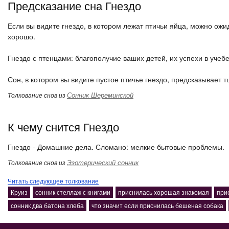
Предсказание сна Гнездо
Если вы видите гнездо, в котором лежат птичьи яйца, можно ожи
хорошо.
Гнездо с птенцами: благополучие ваших детей, их успехи в учеб
Сон, в котором вы видите пустое птичье гнездо, предсказывает т
Сонник Шереминской
Толкование снов из
К чему снится Гнездо
Гнездо - Домашние дела. Сломано: мелкие бытовые проблемы.
Эзотерический сонник
Толкование снов из
Читать следующее толкование
Круиз
сонник стеллаж с книгами
приснилась хорошая знакомая
при
сонник два батона хлеба
что значит если приснилась бешеная собака