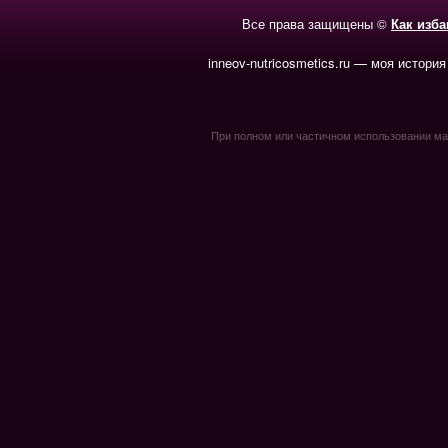
Все права защищены ©
Как изб
inneov-nutricosmetics.ru — моя история
При полном или частичном использовании мате