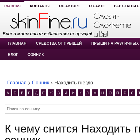
ГЛАВНАЯ
КОНТАКТЫ
ОБ АВТОРЕ
О САЙТЕ
ВСЕ СТАТЬИ 
ГЛАВНАЯ
СРЕДСТВА ОТ ПРЫЩЕЙ
ПРЫЩИ НА РАЗЛИЧНЫХ 
БЛОГ
СОННИК
Главная
>
Сонник
>
Находить гнездо
А
Б
В
Г
Д
Е
Ж
З
И
Й
К
Л
М
Н
О
П
Р
С
К чему снится Находить гнездо? Находить гнездо
сонник