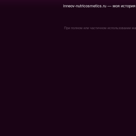
inneov-nutricosmetics.ru — моя история
При полном или частичном использовании мате