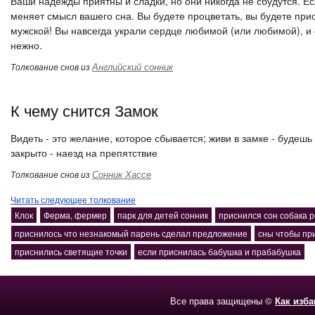
Ваши надежды приятны и сладки, но они никогда не сбудутся. Есл
меняет смысл вашего сна. Вы будете процветать, вы будете при
мужской! Вы навсегда украли сердце любимой (или любимой), и 
нежно.
Английский сонник
Толкование снов из
К чему снится Замок
Видеть - это желание, которое сбывается; живи в замке - будешь
закрыто - наезд на препятствие
Сонник Хассе
Толкование снов из
Читать следующее толкование
Клок
Ферма, фермер
парк для детей сонник
приснился сон собака 
приснилось что незнакомый парень сделал предложение
сны чтобы пр
приснились светящие точки
если приснилась бабушка и прабабушка
Все права защищены ©
Как изб