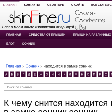
ГЛАВНАЯ
КОНТАКТЫ
ОБ АВТОРЕ
О САЙТЕ
ВСЕ СТАТЬИ 
ГЛАВНАЯ
СРЕДСТВА ОТ ПРЫЩЕЙ
ПРЫЩИ НА РАЗЛИЧНЫХ 
БЛОГ
СОННИК
Главная
>
Сонник
>
находится в замке сонник
А
Б
В
Г
Д
Е
Ж
З
И
Й
К
Л
М
Н
О
П
Р
С
К чему снится находится в замке сонник? находится
в замке сонник сонник