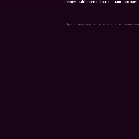
inneov-nutricosmetics.ru — моя история
При полном или частичном использовании мате