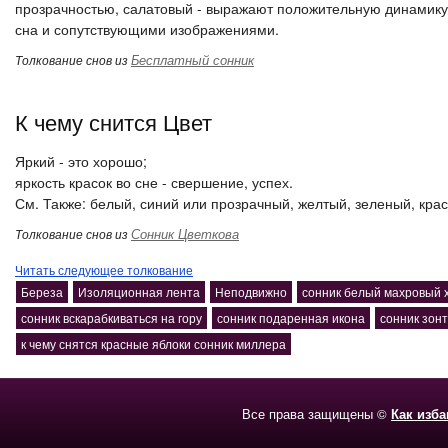
прозрачностью, салатовый - выражают положительную динамику.
сна и сопутствующими изображениями.
Бесплатный сонник
Толкование снов из
К чему снится Цвет
Яркий - это хорошо;
яркость красок во сне - свершение, успех.
См. Также: белый, синий или прозрачный, желтый, зеленый, кра
Сонник Цветкова
Толкование снов из
Читать следующее толкование
Береза
Изоляционная лента
Неподвижно
сонник белый махровый 
сонник вскарабкиваться на гору
сонник подаренная икона
сонник зонт
к чему снятся красные яблоки сонник миллера
Все права защищены ©
Как изб