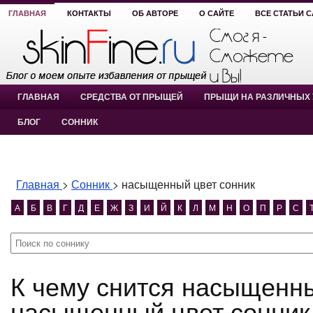
ГЛАВНАЯ
КОНТАКТЫ
ОБ АВТОРЕ
О САЙТЕ
ВСЕ СТАТЬИ 
ГЛАВНАЯ
СРЕДСТВА ОТ ПРЫЩЕЙ
ПРЫЩИ НА РАЗЛИЧНЫХ 
БЛОГ
СОННИК
Главная
>
Сонник
>
насыщенный цвет сонник
А
Б
В
Г
Д
Е
Ж
З
И
Й
К
Л
М
Н
О
П
Р
С
К чему снится насыщенный цвет сонник?
насыщенный цвет сонник