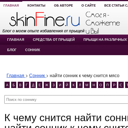
ГЛАВНАЯ
КОНТАКТЫ
ОБ АВТОРЕ
О САЙТЕ
ВСЕ СТАТЬИ 
ГЛАВНАЯ
СРЕДСТВА ОТ ПРЫЩЕЙ
ПРЫЩИ НА РАЗЛИЧНЫХ 
БЛОГ
СОННИК
Главная
>
Сонник
>
найти сонник к чему снится мясо
А
Б
В
Г
Д
Е
Ж
З
И
Й
К
Л
М
Н
О
П
Р
С
К чему снится найти сонник к чему снится мясо?
найти сонник к чему снит