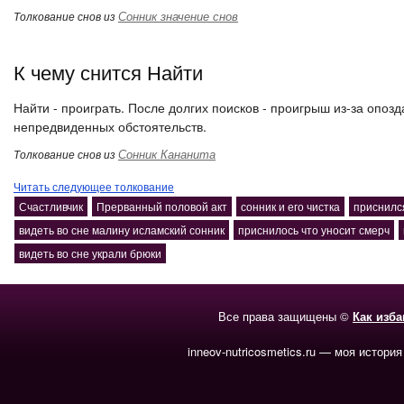
Сонник значение снов
Толкование снов из
К чему снится Найти
Найти - проиграть. После долгих поисков - проигрыш из-за опоз
непредвиденных обстоятельств.
Сонник Кананита
Толкование снов из
Читать следующее толкование
Счастливчик
Прерванный половой акт
сонник и его чистка
приснилс
видеть во сне малину исламский сонник
приснилось что уносит смерч
видеть во сне украли брюки
Все права защищены ©
Как изб
inneov-nutricosmetics.ru — моя история