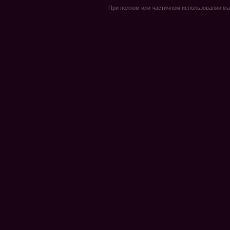
При полном или частичном использовании мате