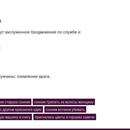
р
сут заслуженное продвижение по службе и
ы
мужчины: появление врага.
ик старуха сонник
сонник трепать за волосы женщину
с другом приснился один
сонник котенок убивать
лую машину в снегу
приснились цветы в горшках завяли