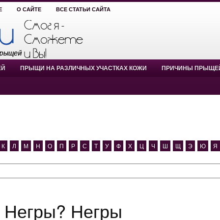
Е
О САЙТЕ
ВСЕ СТАТЬИ САЙТА
ЕЙ
ПРЫЩИ НА РАЗЛИЧНЫХ УЧАСТКАХ КОЖИ
ПРИЧИНЫ ПРЫЩЕ
К
Л
М
Н
О
П
Р
С
Т
У
Ф
Х
Ц
Ч
Ш
Щ
Э
Ю
Я