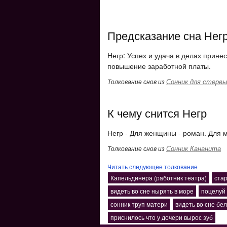
Предсказание сна Нег
Негр: Успех и удача в делах прине
повышение заработной платы.
Сонник для стерв
Толкование снов из
К чему снится Негр
Негр - Для женщины - роман. Для 
Сонник Кананита
Толкование снов из
Читать следующее толкование
Капельдинера (работник театра)
стар
видеть во сне нырять в море
поцелуй 
сонник труп матери
видеть во сне бе
приснилось что у дочери вырос зуб