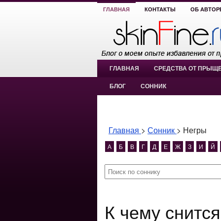
ГЛАВНАЯ
КОНТАКТЫ
ОБ АВТОР
ГЛАВНАЯ
СРЕДСТВА ОТ ПРЫЩ
БЛОГ
СОННИК
Главная
>
Сонник
>
Негры
А
Б
В
Г
Д
Е
Ж
З
И
Й
К чему снится Негры? Негры