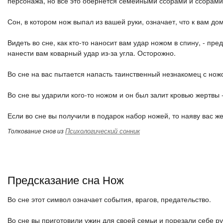
персонажа, но все это обернется семейными ссорами и ссорами
Сон, в котором нож выпал из вашей руки, означает, что к вам д
Видеть во сне, как кто-то наносит вам удар ножом в спину, - п
нанести вам коварный удар из-за угла. Осторожно.
Во сне на вас пытается напасть таинственный незнакомец с ножо
Во сне вы ударили кого-то ножом и он был залит кровью жертвы 
Если во сне вы получили в подарок набор ножей, то наяву вас ж
Психологический сонник
Толкование снов из
Предсказание сна Нож
Во сне этот символ означает события, врагов, предательство.
Во сне вы приготовили ужин для своей семьи и порезали себе ру