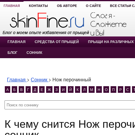
ГЛАВНАЯ
КОНТАКТЫ
ОБ АВТОРЕ
О САЙТЕ
ВСЕ СТАТЬИ 
ГЛАВНАЯ
СРЕДСТВА ОТ ПРЫЩЕЙ
ПРЫЩИ НА РАЗЛИЧНЫХ 
БЛОГ
СОННИК
Главная
>
Сонник
>
Нож перочинный
А
Б
В
Г
Д
Е
Ж
З
И
Й
К
Л
М
Н
О
П
Р
С
К чему снится Нож перочинный? Нож перочинный
сонник