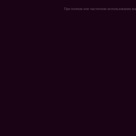
При полном или частичном использовании мате