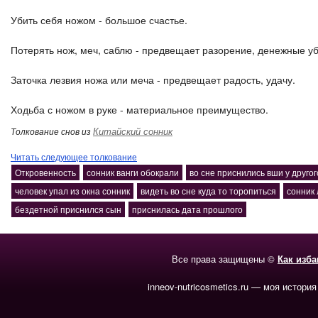
Убить себя ножом - большое счастье.
Потерять нож, меч, саблю - предвещает разорение, денежные уб
Заточка лезвия ножа или меча - предвещает радость, удачу.
Ходьба с ножом в руке - материальное преимущество.
Китайский сонник
Толкование снов из
Читать следующее толкование
Откровенность
сонник ванги обокрали
во сне приснились вши у другог
человек упал из окна сонник
видеть во сне куда то торопиться
сонник
бездетной приснился сын
приснилась дата прошлого
Все права защищены ©
Как изб
inneov-nutricosmetics.ru — моя история