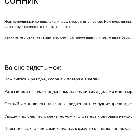
Нож перочинный
сонник приснилось, к чему снится во сне Нож перочинны
на которую начинается часть вашего сна.
Узнайте, что означает видеть во сне Нож перочинный, читайте ниже беспл
Во сне видеть Нож
Нож снится к разлуке, ссорам и потерям в делах.
Ржавый нож означает недовольство семейными делами или раз
Острый и отполированный нож предвещает грядущие тревоги, сл
Увидели во сне, что ранены ножом - готовьтесь к бытовым неуря
Приснилось, что они сами кинулись к кому-то с ножом - не показ