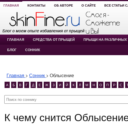
ГЛАВНАЯ
КОНТАКТЫ
ОБ АВТОРЕ
О САЙТЕ
ВСЕ СТАТЬИ 
ГЛАВНАЯ
СРЕДСТВА ОТ ПРЫЩЕЙ
ПРЫЩИ НА РАЗЛИЧНЫХ 
БЛОГ
СОННИК
Главная
>
Сонник
>
Облысение
А
Б
В
Г
Д
Е
Ж
З
И
Й
К
Л
М
Н
О
П
Р
С
К чему снится Облысени