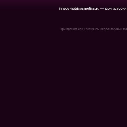
inneov-nutricosmetics.ru — моя история
При полном или частичном использовании мате