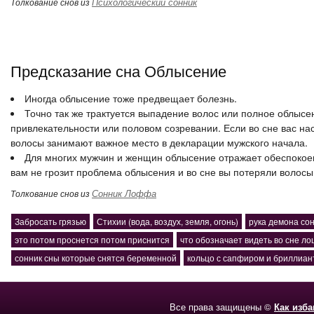
Психологический сонник
Толкование снов из
Предсказание сна Облысение
Иногда облысение тоже предвещает болезнь.
Точно так же трактуется выпадение волос или полное облысе
привлекательности или половом созревании. Если во сне вас на
волосы занимают важное место в декларации мужского начала.
Для многих мужчин и женщин облысение отражает обеспокоен
вам не грозит проблема облысения и во сне вы потеряли волосы,
Сонник Лоффа
Толкование снов из
Забросать грязью
Стихии (вода, воздух, земля, огонь)
рука демона со
это потом проснется потом приснится
что обозначает видеть во сне л
сонник сны которые снятся беременной
кольцо с сапфиром и бриллиан
Все права защищены ©
Как изб