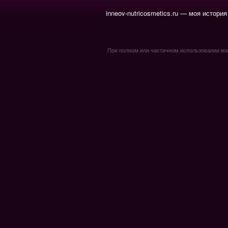
inneov-nutricosmetics.ru — моя история
При полном или частичном использовании мате