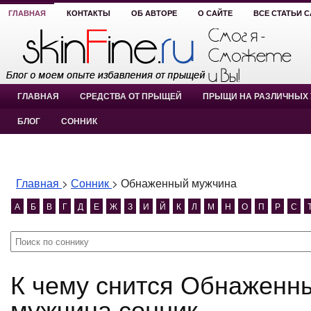
ГЛАВНАЯ
КОНТАКТЫ
ОБ АВТОРЕ
О САЙТЕ
ВСЕ СТАТЬИ 
ГЛАВНАЯ
СРЕДСТВА ОТ ПРЫЩЕЙ
ПРЫЩИ НА РАЗЛИЧНЫХ 
БЛОГ
СОННИК
Главная
>
Сонник
>
Обнаженный мужчина
А
Б
В
Г
Д
Е
Ж
З
И
Й
К
Л
М
Н
О
П
Р
С
К чему снится Обнаженный мужчина? Обнаженный
мужчина сонник