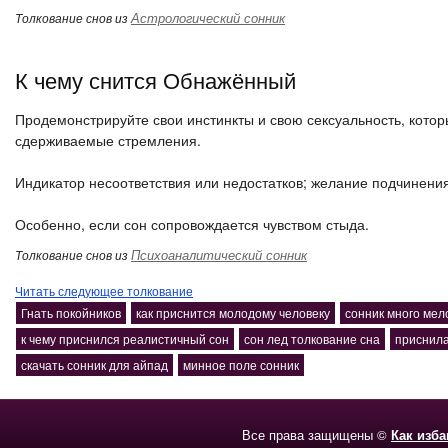
Астрологический сонник
Толкование снов из
К чему снится Обнажённый
Продемонстрируйте свои инстинкты и свою сексуальность, котор
сдерживаемые стремления.
Индикатор несоответствия или недостатков; желание подчинения
Особенно, если сон сопровождается чувством стыда.
Психоаналитический сонник
Толкование снов из
Читать следующее толкование
Гнать покойников
как приснится молодому человеку
сонник много мел
к чему приснился реалистичный сон
сон лед толкование сна
приснила
скачать сонник для айпад
минное поле сонник
Все права защищены ©
Как изб