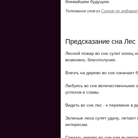
ближайшем будущем.
Сонник по алфави
Толкование снов из
Предсказание сна Лес
Лесной пожар во сне сулит конец н
возможно, благополучие.
Влезть на дерево во сне означает 
Любуясь во сне величественными з
успехов и славы.
Видеть во сне лес - к перемене в д
Зеленые леса сулят удачу, летают 
интересам.
Срезать дерево во сне или выдергив