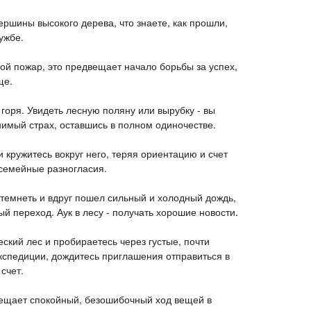
вершины высокого дерева, что знаете, как прошли,
ужбе.
ой пожар, это предвещает начало борьбы за успех,
ще.
и горя. Увидеть лесную поляну или вырубку - вы
имый страх, оставшись в полном одиночестве.
и кружитесь вокруг него, теряя ориентацию и счет
 семейные разногласия.
 темнеть и вдруг пошел сильный и холодный дождь,
 переход. Аук в лесу - получать хорошие новости.
еский лес и пробираетесь через густые, почти
кспедиции, дождитесь приглашения отправиться в
счет.
вещает спокойный, безошибочный ход вещей в