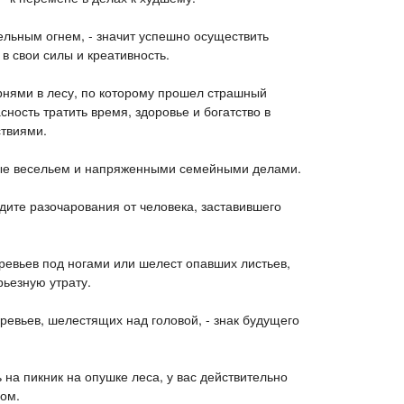
ельным огнем, - значит успешно осуществить
 в свои силы и креативность.
рнями в лесу, по которому прошел страшный
сность тратить время, здоровье и богатство в
ствиями.
нные весельем и напряженными семейными делами.
дите разочарования от человека, заставившего
ревьев под ногами или шелест опавших листьев,
рьезную утрату.
ревьев, шелестящих над головой, - знак будущего
 на пикник на опушке леса, у вас действительно
гом.