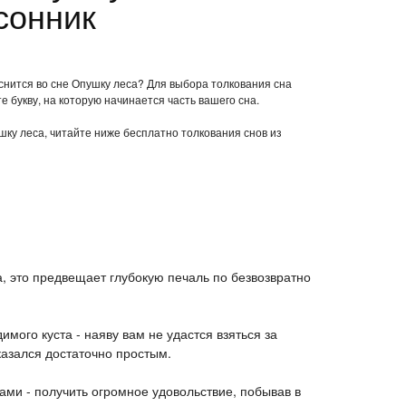
сонник
 снится во сне Опушку леса? Для выбора толкования сна
е букву, на которую начинается часть вашего сна.
ушку леса, читайте ниже бесплатно толкования снов из
а, это предвещает глубокую печаль по безвозвратно
имого куста - наяву вам не удастся взяться за
казался достаточно простым.
бами - получить огромное удовольствие, побывав в