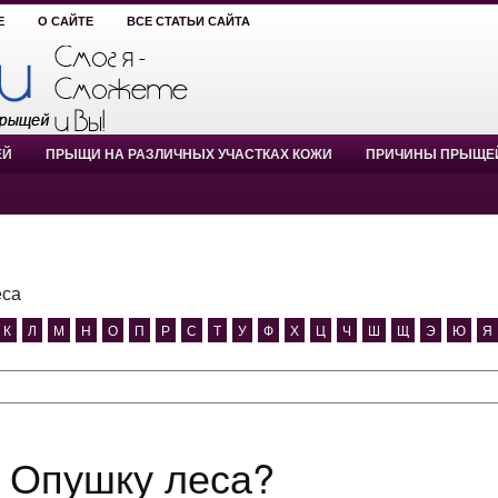
Е
О САЙТЕ
ВСЕ СТАТЬИ САЙТА
ЕЙ
ПРЫЩИ НА РАЗЛИЧНЫХ УЧАСТКАХ КОЖИ
ПРИЧИНЫ ПРЫЩЕ
еса
К
Л
М
Н
О
П
Р
С
Т
У
Ф
Х
Ц
Ч
Ш
Щ
Э
Ю
Я