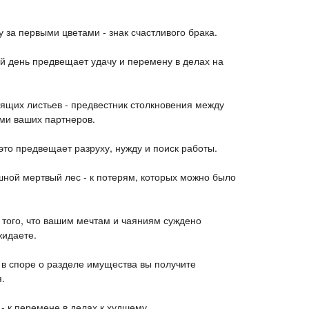
 за первыми цветами - знак счастливого брака.
й день предвещает удачу и перемену в делах на
тящих листьев - предвестник столкновения между
ми ваших партнеров.
 это предвещает разруху, нужду и поиск работы.
шной мертвый лес - к потерям, которых можно было
 того, что вашим мечтам и чаяниям суждено
жидаете.
 в споре о разделе имущества вы получите
.
- к перемене в делах к худшему.