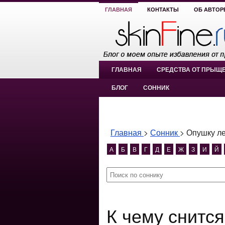
ГЛАВНАЯ
КОНТАКТЫ
ОБ АВТОР
ГЛАВНАЯ
СРЕДСТВА ОТ ПРЫЩ
БЛОГ
СОННИК
Главная
>
Сонник
>
Опушку л
А
Б
В
Г
Д
Е
Ж
З
И
Й
К чему снится Опушку леса?