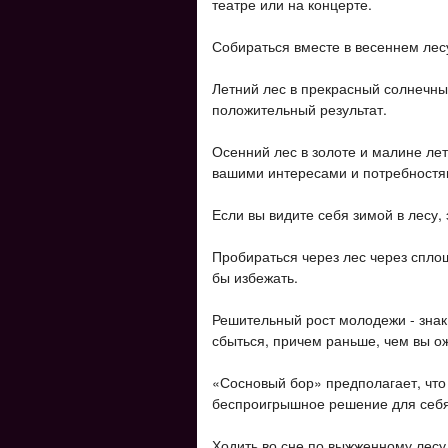
театре или на концерте.
Собираться вместе в весеннем лесу
Летний лес в прекрасный солнечны
положительный результат.
Осенний лес в золоте и малине ле
вашими интересами и потребностя
Если вы видите себя зимой в лесу,
Пробираться через лес через спло
бы избежать.
Решительный рост молодежи - знак
сбыться, причем раньше, чем вы о
«Сосновый бор» предполагает, что
беспроигрышное решение для себя
Ходить во сне по выжженному лесу 