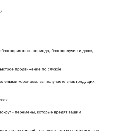
ту
еблагоприятного периода, благополучие и даже,
быстрое продвижение по службе.
елеными коронами, вы получаете знак грядущих
елах.
вокруг - перемены, которые вредят вашим
ать его из корней - означает, что вы потратите зря