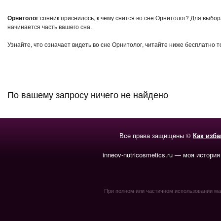
Орнитолог
сонник приснилось, к чему снится во сне Орнитолог? Для выбор
начинается часть вашего сна.
Узнайте, что означает видеть во сне Орнитолог, читайте ниже бесплатно т
По вашему запросу ничего не найдено
Все права защищены ©
Как изб
inneov-nutricosmetics.ru — моя история
При полном или частичном использовании мате