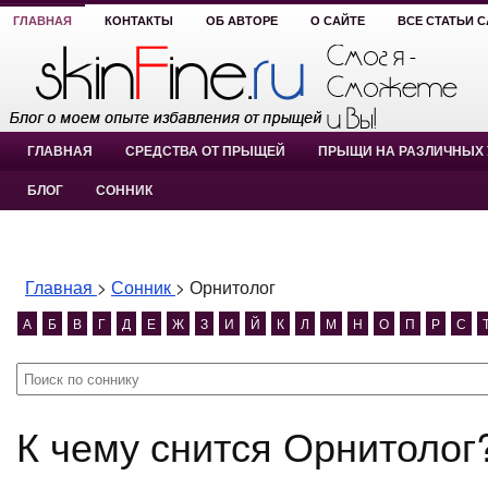
ГЛАВНАЯ
КОНТАКТЫ
ОБ АВТОРЕ
О САЙТЕ
ВСЕ СТАТЬИ 
ГЛАВНАЯ
СРЕДСТВА ОТ ПРЫЩЕЙ
ПРЫЩИ НА РАЗЛИЧНЫХ 
БЛОГ
СОННИК
Главная
>
Сонник
>
Орнитолог
А
Б
В
Г
Д
Е
Ж
З
И
Й
К
Л
М
Н
О
П
Р
С
К чему снится Орнитолог