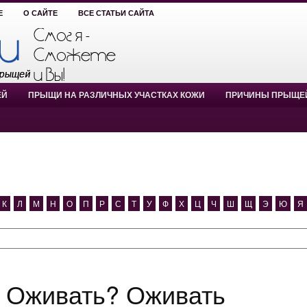
Е
О САЙТЕ
ВСЕ СТАТЬИ САЙТА
ЕЙ
ПРЫЩИ НА РАЗЛИЧНЫХ УЧАСТКАХ КОЖИ
ПРИЧИНЫ ПРЫЩЕ
К
Л
М
Н
О
П
Р
С
Т
У
Ф
Х
Ц
Ч
Ш
Щ
Э
Ю
Я