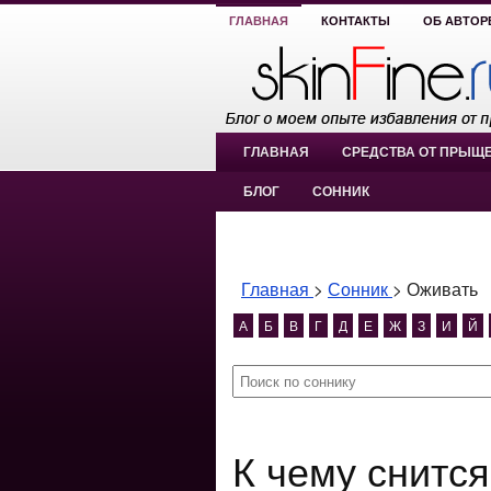
ГЛАВНАЯ
КОНТАКТЫ
ОБ АВТОР
ГЛАВНАЯ
СРЕДСТВА ОТ ПРЫЩ
БЛОГ
СОННИК
Главная
>
Сонник
>
Оживать
А
Б
В
Г
Д
Е
Ж
З
И
Й
К чему снится Оживать? Оживать