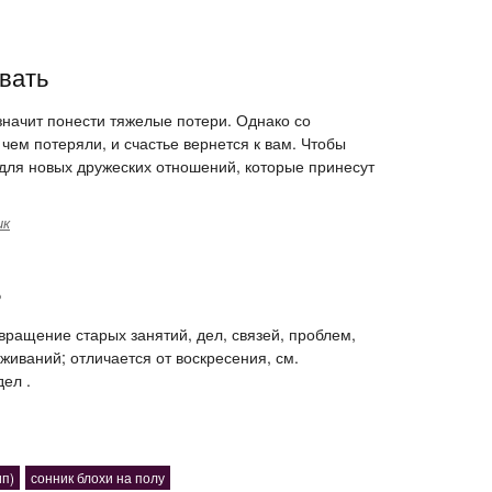
вать
значит понести тяжелые потери. Однако со
чем потеряли, и счастье вернется к вам. Чтобы
- для новых дружеских отношений, которые принесут
ик
ь
вращение старых занятий, дел, связей, проблем,
живаний; отличается от воскресения, см.
ел .
ип)
сонник блохи на полу