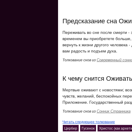
Предсказание сна Ожи
Переживать во сне после смерти - 
временем вы приобретете больше, 
вернуть к жизни другого человека 
вам радость и подъем духа.
Современный сонн
Толкование снов из
К чему снится Оживат
Мертвые оживают с новостями; воз
чувств, желаний, беспокойных пере
Приложение. Государственный разд
Сонник Странника
Толкование снов из
Читать следующее толкование
Цербер
Гусенок
Христос (как архет