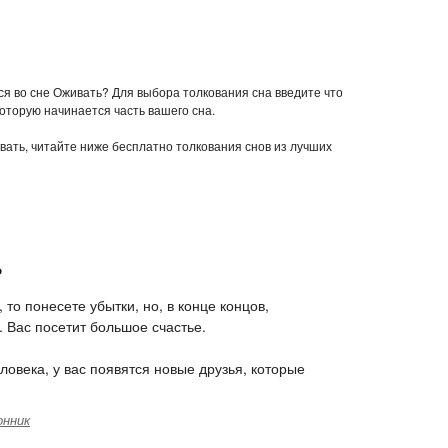
ся во сне Оживать? Для выбора толкования сна введите что
которую начинается часть вашего сна.
ивать, читайте ниже бесплатно толкования снов из лучших
ь
 то понесете убытки, но, в конце концов,
 Вас посетит большое счастье.
ловека, у вас появятся новые друзья, которые
онник